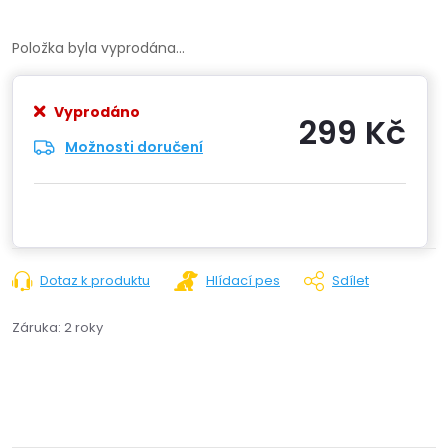
Položka byla vyprodána…
Vyprodáno
299 Kč
Možnosti doručení
Měrn
cena:
Dotaz k produktu
Hlídací pes
Sdílet
Záruka
:
2 roky