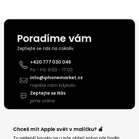
Poradíme vám
Zeptejte se nás na cokoliv
+420 777 030 046
Po - Pá: 9:00 - 17:00
info@iphonemarket.cz
napište nám kdykoliv
Zeptejte se Nás
jsme online
Chceš mít Apple svět v malíčku? 🍏
Ty nejlepší kousky se u nás ohřejí sotva pár hodin.