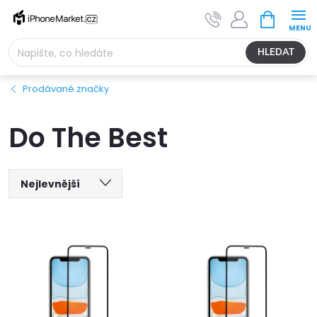
Přejít
NÁKUPNÍ
na
KOŠÍK
obsah
HLEDAT
Prodávané značky
Do The Best
Ř
Nejlevnější
V
a
Nejdražší
ý
Nejprodávanější
z
Abecedně
p
e