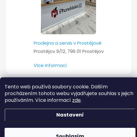
Prodejna a servis v Prostějově
Prostějov 9/12, 796 01 Prostějov
Více informací
Tento web používá soubory cookie. Dalším
Copyright 2026
iPhoneMarket.cz
. Všechna práva vyhrazena.
procházením tohoto webu vyjadřujete souhlas s jejich
používáním. Více informací
zde
.
Vytvořil Shoptet
Nastavení
Souhlasím