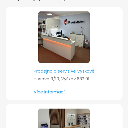
a
t
í
Prodejna a servis ve Vyškově
Husova 9/10, Vyškov 682 01
Více informací