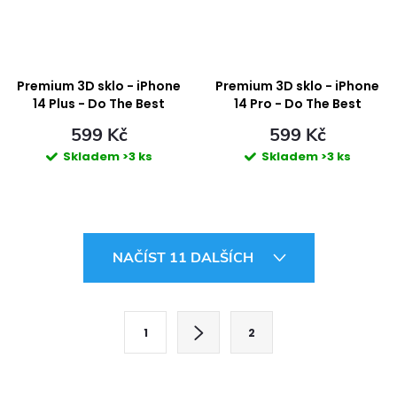
Premium 3D sklo - iPhone
Premium 3D sklo - iPhone
14 Plus - Do The Best
14 Pro - Do The Best
599 Kč
599 Kč
Skladem
>3 ks
Skladem
>3 ks
O
NAČÍST 11 DALŠÍCH
v
l
S
1
2
t
á
r
d
á