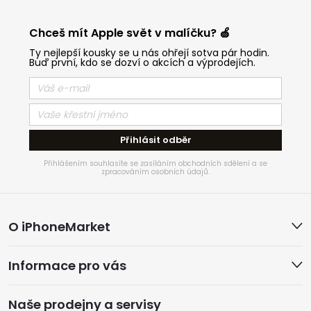
Chceš mít Apple svět v malíčku? 🍏
Ty nejlepší kousky se u nás ohřejí sotva pár hodin.
Buď první, kdo se dozví o akcích a výprodejích.
Přihlásit odběr
Přihlášením souhlasíte se zasíláním obchodních sdělení a se
zpracováním osobních údajů.
Z
O iPhoneMarket
á
Informace pro vás
p
Naše prodejny a servisy