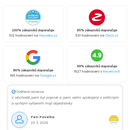
a
n
k
c
o
í
v
100% zákazníků doporučuje
95% zákazníků doporučuje
512 hodnocení na
Heureka.cz
531 hodnocení na
Zbozi.cz
á
p
n
r
4.9
í
v
99% zákazníků doporučuje
96% zákazníků doporučuje
1527 hodnocení v
Recenzích
k
165 hodnocení na
Google.cz
y
Ověřená recenze
V obchodě jsem byl poprvé a jsem velmi spokojený s vstřícným
v
a rychlým vyřízením mojí objednávky.
ý
Petr Pavelka
p
23. 3. 2025