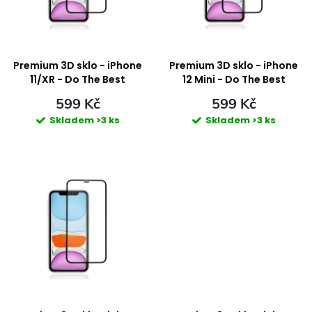
i
n
s
í
p
Premium 3D sklo - iPhone
Premium 3D sklo - iPhone
p
11/XR - Do The Best
12 Mini - Do The Best
r
599 Kč
599 Kč
r
Skladem
>3 ks
Skladem
>3 ks
o
o
d
d
u
u
k
k
t
t