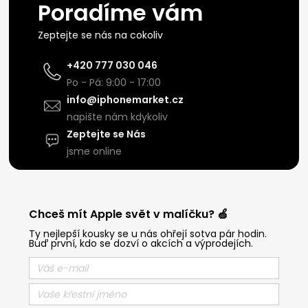
Poradíme vám
Zeptejte se nás na cokoliv
+420 777 030 046
Po - Pá: 9:00 - 17:00
info@iphonemarket.cz
napište nám kdykoliv
Zeptejte se Nás
jsme online
Chceš mít Apple svět v malíčku? 🍏
Ty nejlepší kousky se u nás ohřejí sotva pár hodin.
Buď první, kdo se dozví o akcích a výprodejích.