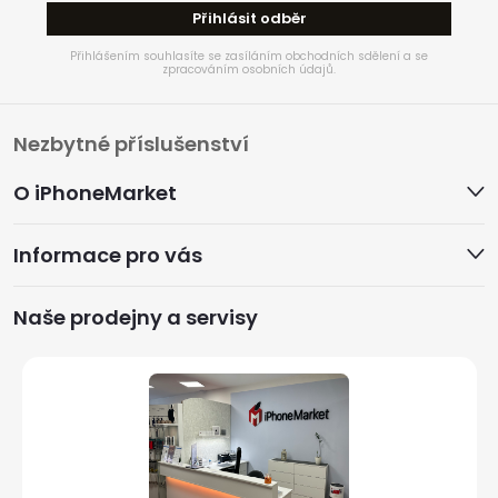
Přihlásit odběr
Přihlášením souhlasíte se zasíláním obchodních sdělení a se
zpracováním osobních údajů.
Z
Nezbytné příslušenství
á
O iPhoneMarket
p
Informace pro vás
a
Naše prodejny a servisy
t
í