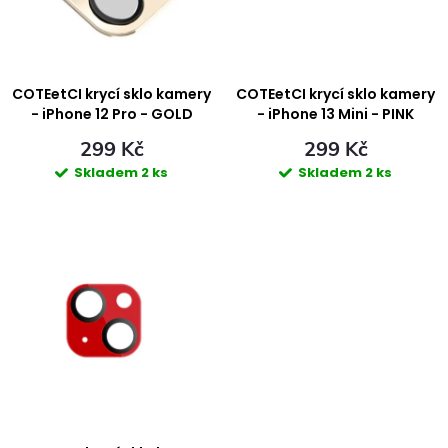
i
n
s
í
p
COTEetCI krycí sklo kamery
COTEetCI krycí sklo kamery
p
- iPhone 12 Pro - GOLD
- iPhone 13 Mini - PINK
r
299 Kč
299 Kč
r
Skladem
2 ks
Skladem
2 ks
o
o
d
d
u
u
k
k
t
t