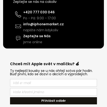
Zeptejte se nás na cokoliv
+420 777 030 046
Po - Pá: 9:00 - 17:00
info@iphonemarket.cz
napište nám kdykoliv
Zeptejte se Nás
jsme online
Chceš mít Apple svět v malíčku? 🍏
Ty nejlepší kousky se u nás ohřejí sotva pár hodin.
Buď první, kdo se dozví o akcích a výprodejích.
Přihlásit odběr