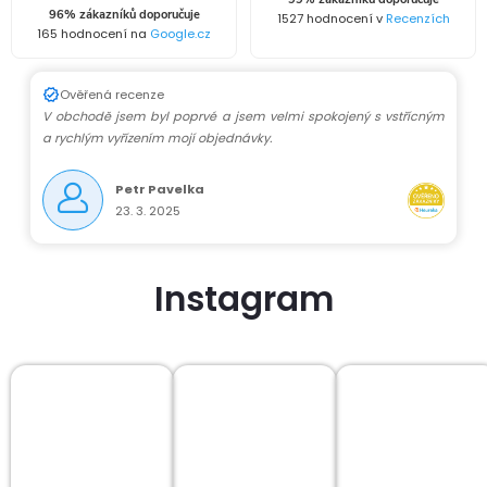
í
96% zákazníků doporučuje
1527 hodnocení v
Recenzích
165 hodnocení na
Google.cz
p
r
Ověřená recenze
V obchodě jsem byl poprvé a jsem velmi spokojený s vstřícným
v
a rychlým vyřízením mojí objednávky.
k
Petr Pavelka
23. 3. 2025
y
v
Instagram
ý
p
i
s