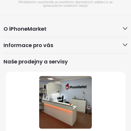
Přihlášením souhlasíte se zasíláním obchodních sdělení a se
zpracováním osobních údajů.
Z
O iPhoneMarket
á
Informace pro vás
p
a
Naše prodejny a servisy
t
í