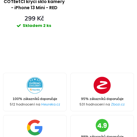
ů
ů
COTEetCI krycí sklo kamery
- iPhone 13 Mini - RED
299 Kč
Skladem
2 ks
O
v
l
á
100% zákazníků doporučuje
95% zákazníků doporučuje
d
512 hodnocení na
Heureka.cz
531 hodnocení na
Zbozi.cz
a
4.9
c
99% zákazníků doporučuje