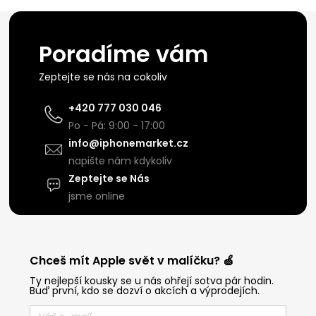
Poradíme vám
Zeptejte se nás na cokoliv
+420 777 030 046
Po - Pá: 9:00 - 17:00
info@iphonemarket.cz
napište nám kdykoliv
Zeptejte se Nás
jsme online
Chceš mít Apple svět v malíčku? 🍏
Ty nejlepší kousky se u nás ohřejí sotva pár hodin.
Buď první, kdo se dozví o akcích a výprodejích.