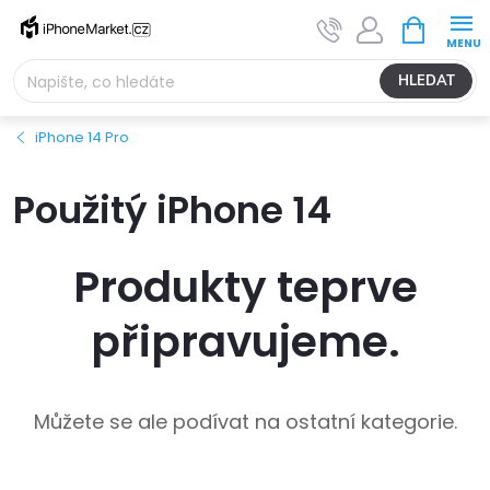
Přejít
NÁKUPNÍ
na
KOŠÍK
obsah
HLEDAT
iPhone 14 Pro
Použitý iPhone 14
Produkty teprve
připravujeme.
Můžete se ale podívat na ostatní kategorie.