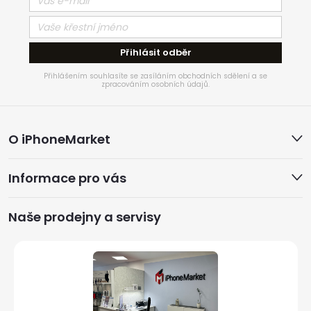
Přihlásit odběr
Přihlášením souhlasíte se zasíláním obchodních sdělení a se
zpracováním osobních údajů.
Z
O iPhoneMarket
á
Informace pro vás
p
a
Naše prodejny a servisy
t
í