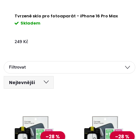
Tvrzené sklo pro fotoaparát - iPhone 16 Pro Max
Tvrz
Skladem
S
249 Kč
249 
Filtrovat
Ř
Nejlevnější
V
a
Nejdražší
ý
Nejprodávanější
z
Abecedně
p
e
–28 %
–28 %