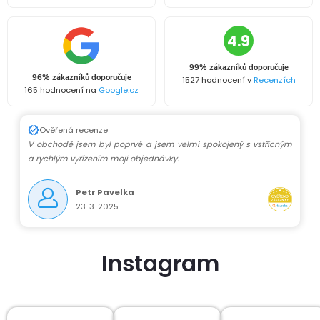
ů
ů
a
4.9
c
99% zákazníků doporučuje
í
96% zákazníků doporučuje
1527 hodnocení v
Recenzích
165 hodnocení na
Google.cz
p
r
Ověřená recenze
V obchodě jsem byl poprvé a jsem velmi spokojený s vstřícným
v
a rychlým vyřízením mojí objednávky.
k
Petr Pavelka
23. 3. 2025
y
v
Instagram
ý
p