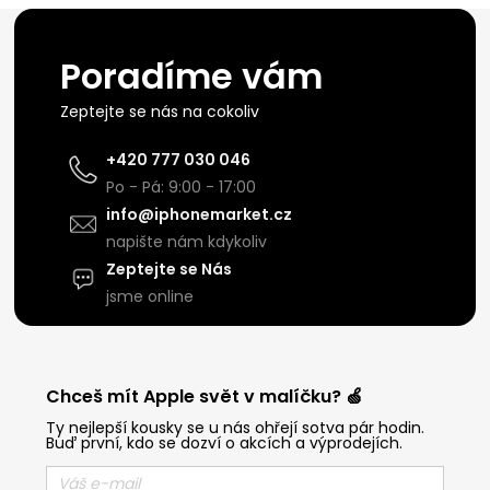
Poradíme vám
Zeptejte se nás na cokoliv
+420 777 030 046
Po - Pá: 9:00 - 17:00
info@iphonemarket.cz
napište nám kdykoliv
Zeptejte se Nás
jsme online
Chceš mít Apple svět v malíčku? 🍏
Ty nejlepší kousky se u nás ohřejí sotva pár hodin.
Buď první, kdo se dozví o akcích a výprodejích.