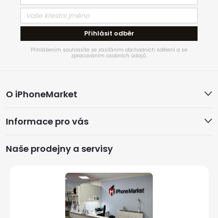
Přihlásit odběr
Přihlášením souhlasíte se zasíláním obchodních sdělení a se
zpracováním osobních údajů.
Z
O iPhoneMarket
á
Informace pro vás
p
a
Naše prodejny a servisy
t
í