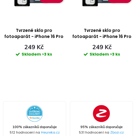
i
n
s
í
p
Tvrzené sklo pro
Tvrzené sklo pro
p
fotoaparát - iPhone 16 Pro
fotoaparát - iPhone 16 Pro
Max
r
249 Kč
249 Kč
r
Skladem
>3 ks
Skladem
>3 ks
o
o
d
d
O
u
u
v
k
l
k
á
t
t
100% zákazníků doporučuje
95% zákazníků doporučuje
d
512 hodnocení na
Heureka.cz
531 hodnocení na
Zbozi.cz