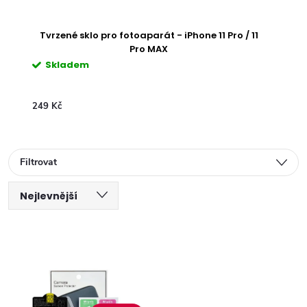
Tvrzené sklo pro fotoaparát - iPhone 11 Pro / 11
Pro MAX
Skladem
249 Kč
Filtrovat
Ř
Nejlevnější
V
a
Nejdražší
ý
Nejprodávanější
z
Abecedně
p
e