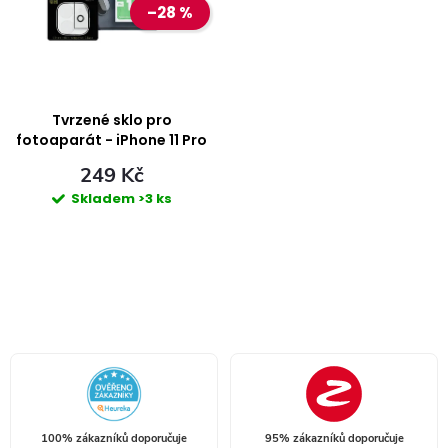
–28 %
i
n
s
í
p
Tvrzené sklo pro
p
fotoaparát - iPhone 11 Pro
/ 11 Pro MAX
r
249 Kč
r
Skladem
>3 ks
o
o
d
d
O
u
u
v
k
l
k
á
t
t
100% zákazníků doporučuje
95% zákazníků doporučuje