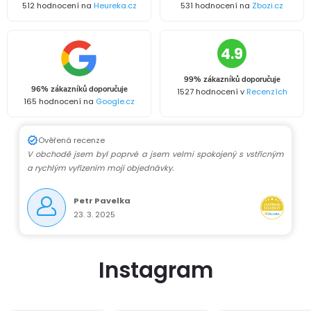
d
512 hodnocení na
Heureka.cz
531 hodnocení na
Zbozi.cz
ů
ů
a
4.9
c
99% zákazníků doporučuje
í
96% zákazníků doporučuje
1527 hodnocení v
Recenzích
165 hodnocení na
Google.cz
p
r
Ověřená recenze
V obchodě jsem byl poprvé a jsem velmi spokojený s vstřícným
v
a rychlým vyřízením mojí objednávky.
k
Petr Pavelka
23. 3. 2025
y
v
Instagram
ý