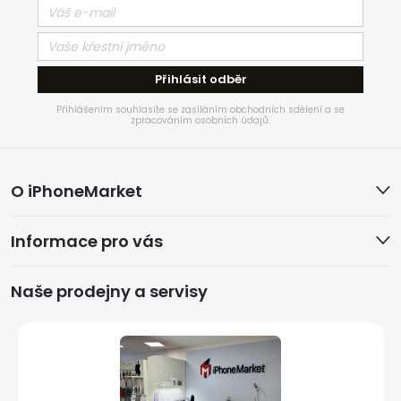
Přihlásit odběr
Přihlášením souhlasíte se zasíláním obchodních sdělení a se
zpracováním osobních údajů.
Z
O iPhoneMarket
á
Informace pro vás
p
a
Naše prodejny a servisy
t
í