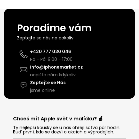
Poradíme vám
Zeptejte se nás na cokoliv
+420 777 030 046
Po - Pá: 9:00 - 17:00
info@iphonemarket.cz
napište nám kdykoliv
Zeptejte se Nás
jsme online
Chceš mít Apple svět v malíčku? 🍏
Ty nejlepší kousky se u nás ohřejí sotva pár hodin.
Buď první, kdo se dozví o akcích a výprodejích.