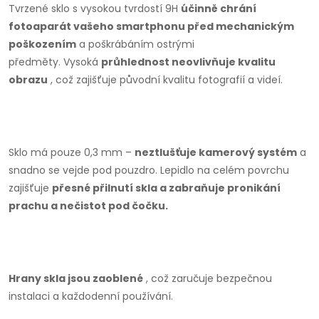
Tvrzené sklo s vysokou tvrdostí 9H
účinně chrání
fotoaparát vašeho smartphonu před mechanickým
poškozením
a poškrábáním ostrými
předměty.
Vysoká
průhlednost neovlivňuje kvalitu
obrazu
, což zajišťuje původní kvalitu fotografií a videí.
Sklo má pouze 0,3 mm –
neztlušťuje kamerový systém
a
snadno se vejde pod pouzdro.
Lepidlo na celém povrchu
zajišťuje
přesné přilnutí skla a zabraňuje pronikání
prachu a nečistot pod čočku.
Hrany skla jsou zaoblené
, což zaručuje bezpečnou
instalaci a každodenní používání.