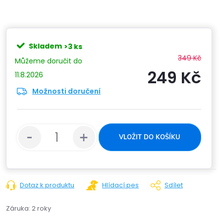
Skladem
>3 ks
349 Kč
249 Kč
11.8.2026
Možnosti doručení
Měrn
cena:
VLOŽIT DO KOŠÍKU
Dotaz k produktu
Hlídací pes
Sdílet
Záruka
:
2 roky