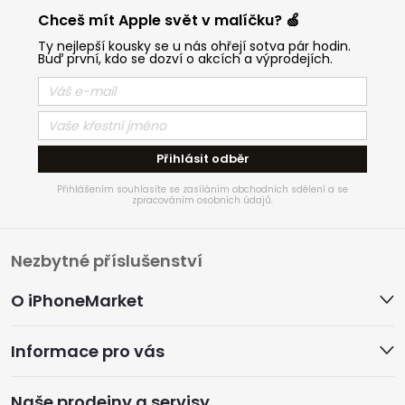
Chceš mít Apple svět v malíčku? 🍏
Ty nejlepší kousky se u nás ohřejí sotva pár hodin.
Buď první, kdo se dozví o akcích a výprodejích.
Přihlásit odběr
Přihlášením souhlasíte se zasíláním obchodních sdělení a se
zpracováním osobních údajů.
Z
Nezbytné příslušenství
á
O iPhoneMarket
p
Informace pro vás
a
Naše prodejny a servisy