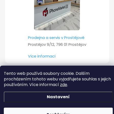
Prodejna a servis v Prostějově
Prostějov 9/12, 796 01 Prostějov
Více informací
Tento web používá soubory cookie. Dalším
Copyright 2026
iPhoneMarket.cz
. Všechna práva vyhrazena.
procházením tohoto webu vyjadřujete souhlas s jejich
používáním. Více informací
zde
.
Vytvořil Shoptet
Nastavení