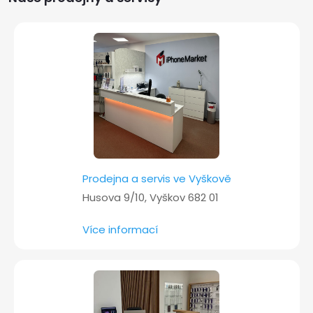
t
í
Prodejna a servis ve Vyškově
Husova 9/10, Vyškov 682 01
Více informací