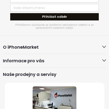
Přihlásit odběr
Přihlášením souhlasíte se zasíláním obchodních sdělení a se
zpracováním osobních údajů.
Z
O iPhoneMarket
á
Informace pro vás
p
a
Naše prodejny a servisy
t
í