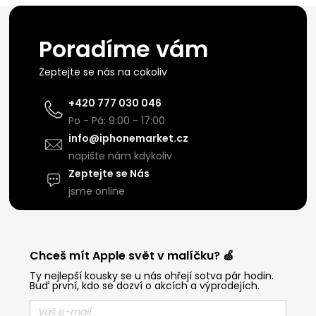
Poradíme vám
Zeptejte se nás na cokoliv
+420 777 030 046
Po - Pá: 9:00 - 17:00
info@iphonemarket.cz
napište nám kdykoliv
Zeptejte se Nás
jsme online
Chceš mít Apple svět v malíčku? 🍏
Ty nejlepší kousky se u nás ohřejí sotva pár hodin.
Buď první, kdo se dozví o akcích a výprodejích.