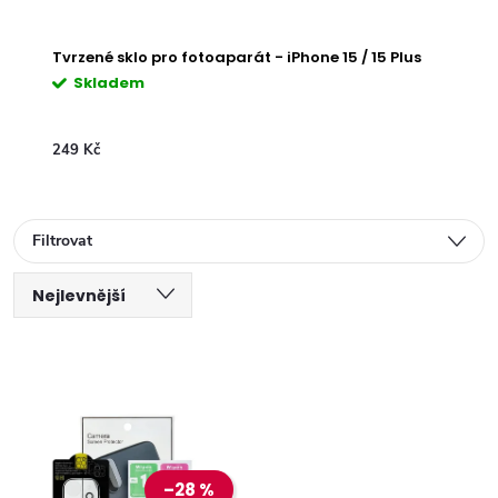
Tvrzené sklo pro fotoaparát - iPhone 15 / 15 Plus
Skladem
249 Kč
Filtrovat
Ř
Nejlevnější
V
a
Nejdražší
ý
Nejprodávanější
z
Abecedně
p
e
–28 %