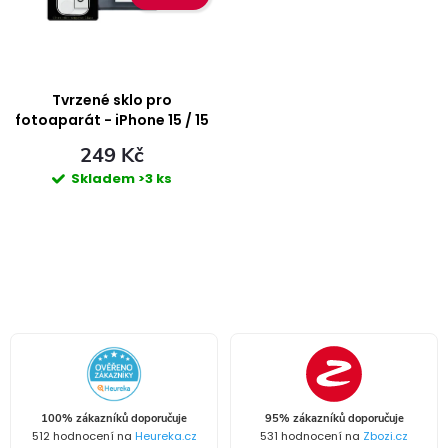
i
n
s
í
p
Tvrzené sklo pro
p
fotoaparát - iPhone 15 / 15
Plus
r
249 Kč
r
Skladem
>3 ks
o
o
d
d
O
u
u
v
k
l
k
á
t
t
100% zákazníků doporučuje
95% zákazníků doporučuje
d
512 hodnocení na
Heureka.cz
531 hodnocení na
Zbozi.cz