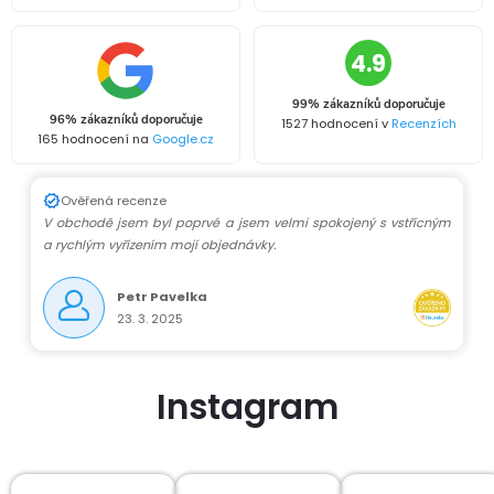
ů
ů
a
4.9
c
99% zákazníků doporučuje
í
96% zákazníků doporučuje
1527 hodnocení v
Recenzích
165 hodnocení na
Google.cz
p
r
Ověřená recenze
V obchodě jsem byl poprvé a jsem velmi spokojený s vstřícným
v
a rychlým vyřízením mojí objednávky.
k
Petr Pavelka
23. 3. 2025
y
v
Instagram
ý
p