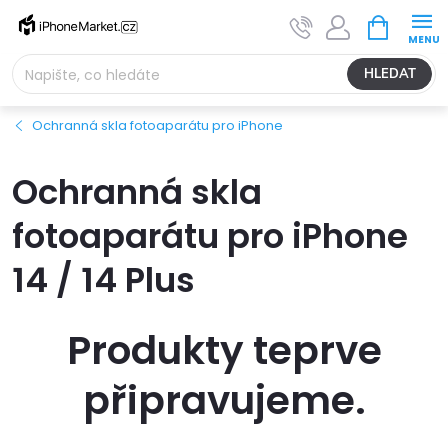
Přejít
NÁKUPNÍ
na
KOŠÍK
obsah
HLEDAT
Ochranná skla fotoaparátu pro iPhone
Ochranná skla
fotoaparátu pro iPhone
14 / 14 Plus
Produkty teprve
připravujeme.