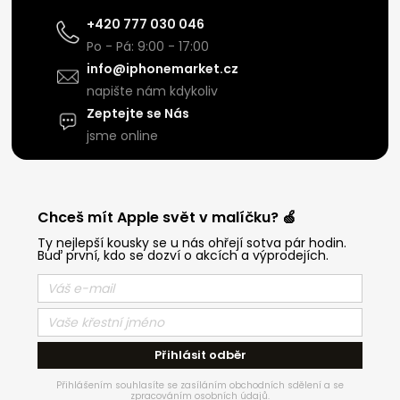
+420 777 030 046
Po - Pá: 9:00 - 17:00
info@iphonemarket.cz
napište nám kdykoliv
Zeptejte se Nás
jsme online
Chceš mít Apple svět v malíčku? 🍏
Ty nejlepší kousky se u nás ohřejí sotva pár hodin.
Buď první, kdo se dozví o akcích a výprodejích.
Přihlásit odběr
Přihlášením souhlasíte se zasíláním obchodních sdělení a se
zpracováním osobních údajů.