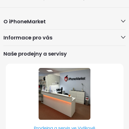
Z
O iPhoneMarket
á
Informace pro vás
p
a
Naše prodejny a servisy
t
í
Prodejna a servis ve Vyškově