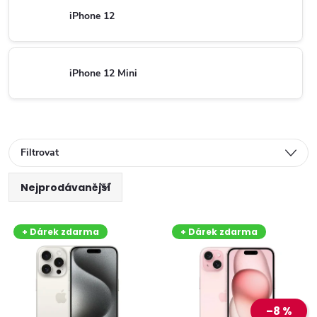
iPhone 12
iPhone 12 Mini
Filtrovat
Ř
Nejprodávanější
V
a
Nejlevnější
+ Dárek zdarma
+ Dárek zdarma
ý
Nejdražší
z
Abecedně
p
e
–8 %