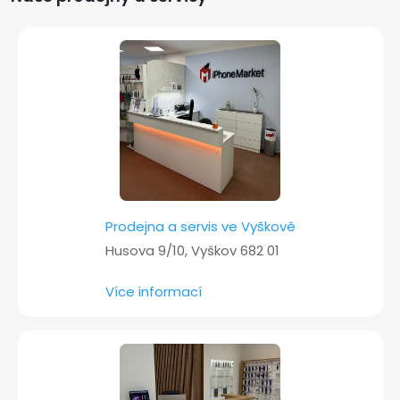
a
t
í
Prodejna a servis ve Vyškově
Husova 9/10, Vyškov 682 01
Více informací