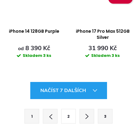
iPhone 14 128GB Purple
iPhone 17 Pro Max 512GB
Silver
8 390 Kč
31 990 Kč
od
Skladem
3 ks
Skladem
3 ks
O
NAČÍST 7 DALŠÍCH
v
l
S
1
2
3
t
á
r
d