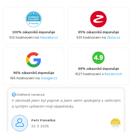
á
a
n
k
c
o
í
v
100% zákazníků doporučuje
95% zákazníků doporučuje
512 hodnocení na
Heureka.cz
531 hodnocení na
Zbozi.cz
á
p
n
r
4.9
í
v
99% zákazníků doporučuje
96% zákazníků doporučuje
1527 hodnocení v
Recenzích
k
165 hodnocení na
Google.cz
y
Ověřená recenze
V obchodě jsem byl poprvé a jsem velmi spokojený s vstřícným
v
a rychlým vyřízením mojí objednávky.
ý
Petr Pavelka
p
23. 3. 2025