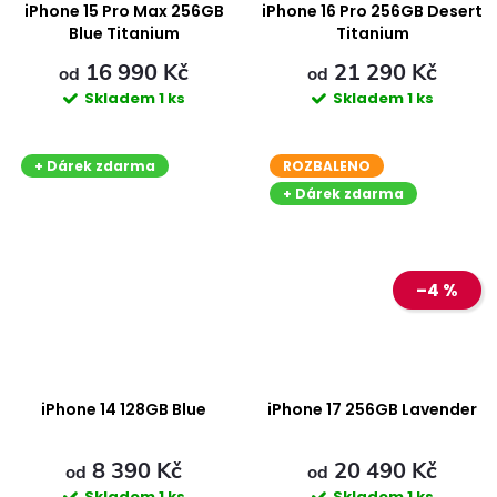
ů
ů
iPhone 15 Pro Max 256GB
iPhone 16 Pro 256GB Desert
Blue Titanium
Titanium
16 990 Kč
21 290 Kč
od
od
Skladem
1 ks
Skladem
1 ks
+ Dárek zdarma
ROZBALENO
+ Dárek zdarma
–4 %
iPhone 14 128GB Blue
iPhone 17 256GB Lavender
8 390 Kč
20 490 Kč
od
od
Skladem
1 ks
Skladem
1 ks