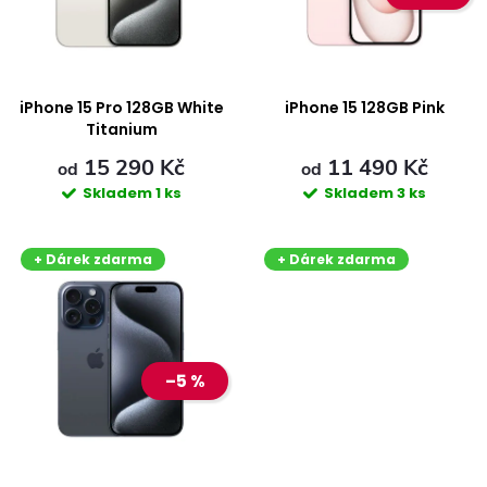
i
n
s
í
p
iPhone 15 Pro 128GB White
iPhone 15 128GB Pink
p
Titanium
r
15 290 Kč
11 490 Kč
r
od
od
Skladem
1 ks
Skladem
3 ks
o
o
+ Dárek zdarma
+ Dárek zdarma
d
d
u
u
k
–5 %
k
t
t