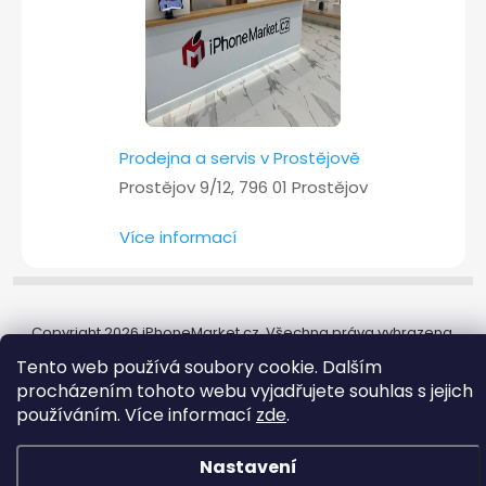
Prodejna a servis v Prostějově
Prostějov 9/12, 796 01 Prostějov
Více informací
Copyright 2026
iPhoneMarket.cz
. Všechna práva vyhrazena.
Tento web používá soubory cookie. Dalším
Vytvořil Shoptet
procházením tohoto webu vyjadřujete souhlas s jejich
používáním. Více informací
zde
.
Nastavení