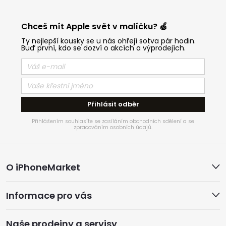
Chceš mít Apple svět v malíčku? 🍏
Ty nejlepší kousky se u nás ohřejí sotva pár hodin.
Buď první, kdo se dozví o akcích a výprodejích.
Přihlásit odběr
Přihlášením souhlasíte se zasíláním obchodních sdělení a se
zpracováním osobních údajů.
Z
O iPhoneMarket
á
Informace pro vás
p
Naše prodejny a servisy