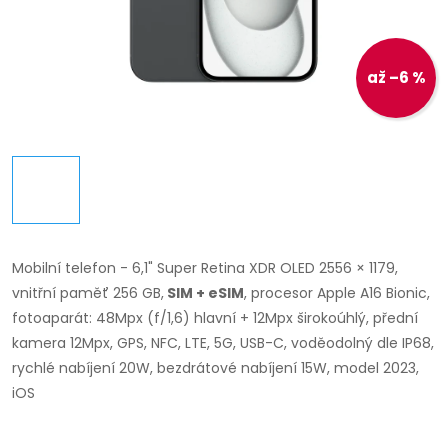
až –6 %
Mobilní telefon - 6,1" Super Retina XDR OLED 2556 × 1179,
vnitřní paměť 256 GB,
SIM + eSIM
, procesor Apple A16 Bionic,
fotoaparát: 48Mpx (f/1,6) hlavní + 12Mpx širokoúhlý, přední
kamera 12Mpx, GPS, NFC, LTE, 5G, USB-C, voděodolný dle IP68,
rychlé nabíjení 20W, bezdrátové nabíjení 15W, model 2023,
iOS