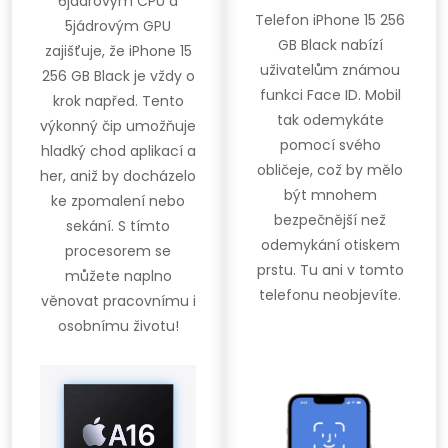
6jádrovým CPU a
Telefon iPhone 15 256
5jádrovým GPU
GB Black nabízí
zajišťuje, že iPhone 15
uživatelům známou
256 GB Black je vždy o
funkci Face ID. Mobil
krok napřed. Tento
tak odemykáte
výkonný čip umožňuje
pomocí svého
hladký chod aplikací a
obličeje, což by mělo
her, aniž by docházelo
být mnohem
ke zpomalení nebo
bezpečnější než
sekání. S tímto
odemykání otiskem
procesorem se
prstu. Tu ani v tomto
můžete naplno
telefonu neobjevíte.
věnovat pracovnímu i
osobnímu životu!