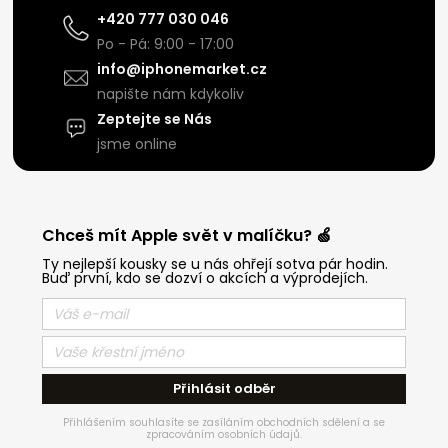
+420 777 030 046
Po - Pá: 9:00 - 17:00
info@iphonemarket.cz
napište nám kdykoliv
Zeptejte se Nás
jsme online
Chceš mít Apple svět v malíčku? 🍏
Ty nejlepší kousky se u nás ohřejí sotva pár hodin.
Buď první, kdo se dozví o akcích a výprodejích.
Přihlásit odběr
Přihlášením souhlasíte se zasíláním obchodních sdělení a se
zpracováním osobních údajů.