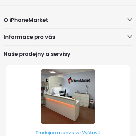
Z
O iPhoneMarket
á
Informace pro vás
p
a
Naše prodejny a servisy
t
í
Prodejna a servis ve Vyškově