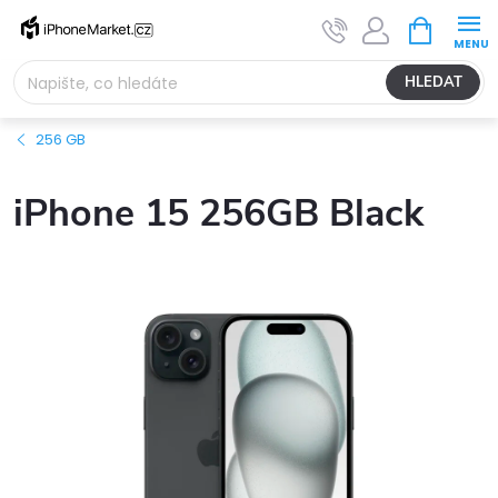
Přejít
NÁKUPNÍ
na
KOŠÍK
obsah
HLEDAT
256 GB
iPhone 15 256GB Black