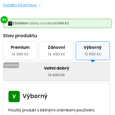
Detailní informace
4x
ZDARMA
4 dárky v hodnotě
1196 Kč
Varianta
Premium
Zánovní
Výborný
14 990 Kč
14 490 Kč
13 990 Kč
Velmi dobrý
13 490 Kč
Výborný
Použitý produkt s běžnými známkami používání,