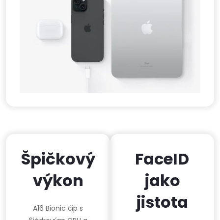
Špičkový
FaceID
výkon
jako
jistota
A16 Bionic čip s