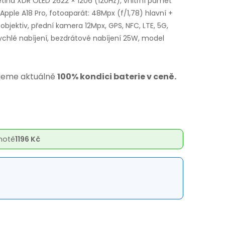
Retina XDR OLED 2622 × 1206 (120Hz), vnitřní paměť
 Apple A18 Pro, fotoaparát: 48Mpx (f/1,78) hlavní +
objektiv, přední kamera 12Mpx, GPS, NFC, LTE, 5G,
ychlé nabíjení, bezdrátové nabíjení 25W, model
jeme aktuálně
100% kondici baterie v ceně.
notě
1196 Kč