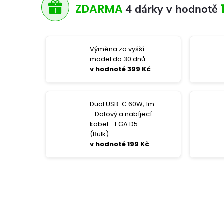
ZDARMA
4 dárky v hodnotě
Výměna za vyšší
model do 30 dnů
v hodnotě 399 Kč
Dual USB-C 60W, 1m
- Datový a nabíjecí
kabel - EGA D5
(Bulk)
v hodnotě 199 Kč