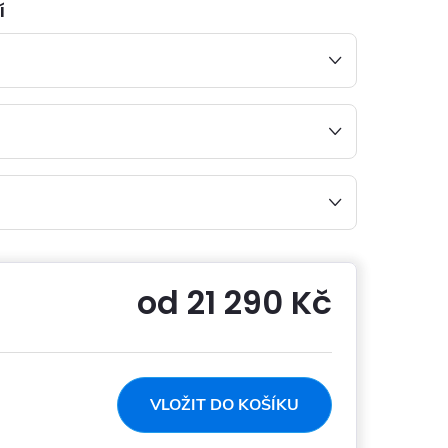
í
od
21 290 Kč
Měrná
cena:
VLOŽIT DO KOŠÍKU