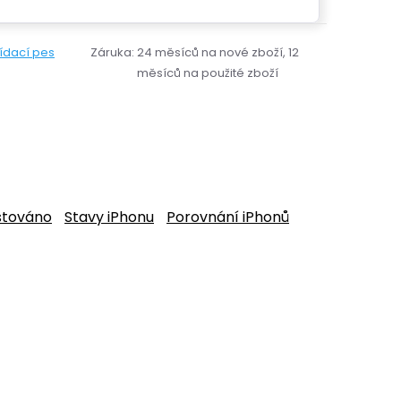
lídací pes
Záruka
:
24 měsíců na nové zboží, 12
měsíců na použité zboží
stováno
Stavy iPhonu
Porovnání iPhonů