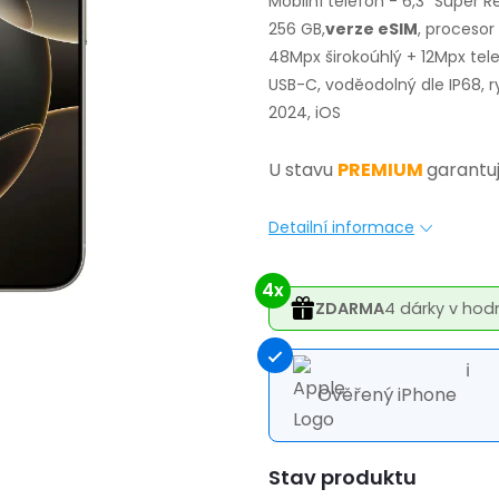
Mobilní telefon - 6,3" Super 
256 GB,
verze eSIM
, procesor
48Mpx širokoúhlý + 12Mpx tele
USB-C, voděodolný dle IP68, r
2024, iOS
U stavu
PREMIUM
garantu
Detailní informace
4x
ZDARMA
4 dárky v hod
ℹ
Ověřený iPhone
Varianta