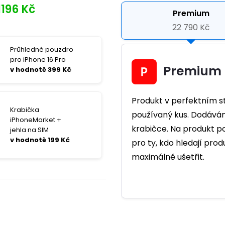
1196 Kč
Premium
22 790 Kč
Průhledné pouzdro
pro iPhone 16 Pro
Premium
v hodnotě 399 Kč
Produkt v perfektním st
Krabička
používaný kus. Dodávám
iPhoneMarket +
krabičce. Na produkt po
jehla na SIM
v hodnotě 199 Kč
pro ty, kdo hledají prod
maximálně ušetřit.