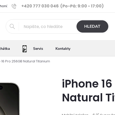
+420 777 030 046
(Po-Pá: 9:00 - 17:00)
Phonů
Ověřené iPhony
Výhody e-shopu
Porovnání tele
HLEDAT
chátka
Servis
Kontakty
 16 Pro 256GB Natural Titanium
iPhone 16
Natural T