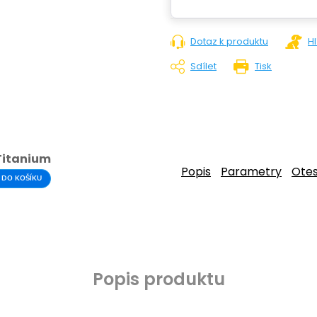
Dotaz k produktu
H
Sdílet
Tisk
 Titanium
Popis
Parametry
Ote
 DO KOŠÍKU
Popis produktu