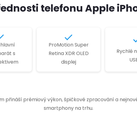
řednosti telefonu Apple iPho
hlavní
ProMotion Super
Rychlé n
arát s
Retina XDR OLED
US
ektivem
displej
m přináší prémiový výkon, špičkové zpracování a nejnověj
smartphony na trhu.