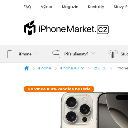
Přejít
FAQ
Výkup
Magazín
Kontakty
Stavy i
na
obsah
iPhone
Příslušenství
Slu
iPhone
iPhone 16 Pro
256 GB
iPhone
Domů
Garance 100% kondice baterie