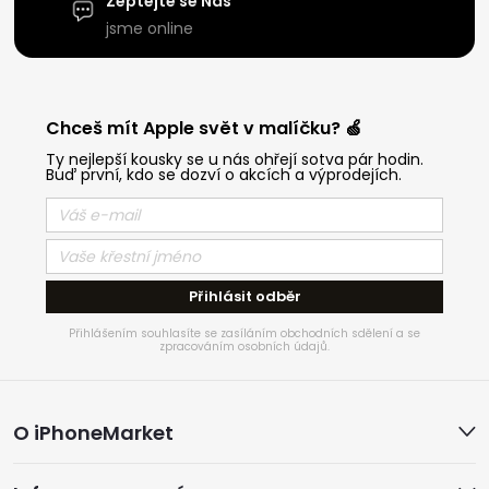
Zeptejte se Nás
jsme online
Chceš mít Apple svět v malíčku? 🍏
Ty nejlepší kousky se u nás ohřejí sotva pár hodin.
Buď první, kdo se dozví o akcích a výprodejích.
Přihlásit odběr
Přihlášením souhlasíte se zasíláním obchodních sdělení a se
zpracováním osobních údajů.
Z
O iPhoneMarket
á