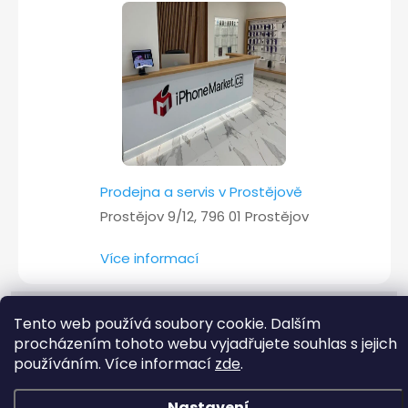
Prodejna a servis v Prostějově
Prostějov 9/12, 796 01 Prostějov
Více informací
Tento web používá soubory cookie. Dalším
Copyright 2026
iPhoneMarket.cz
. Všechna práva vyhrazena.
procházením tohoto webu vyjadřujete souhlas s jejich
používáním. Více informací
zde
.
Vytvořil Shoptet
Nastavení