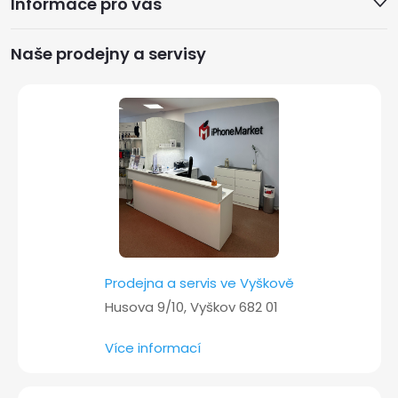
Informace pro vás
p
a
Naše prodejny a servisy
t
í
Prodejna a servis ve Vyškově
Husova 9/10, Vyškov 682 01
Více informací