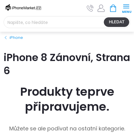
Přejít
NÁKUPNÍ
na
KOŠÍK
obsah
HLEDAT
iPhone
iPhone 8 Zánovní
, Strana
6
Produkty teprve
připravujeme.
Můžete se ale podívat na ostatní kategorie.