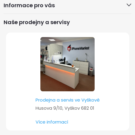
Informace pro vás
p
a
Naše prodejny a servisy
t
í
Prodejna a servis ve Vyškově
Husova 9/10, Vyškov 682 01
Více informací