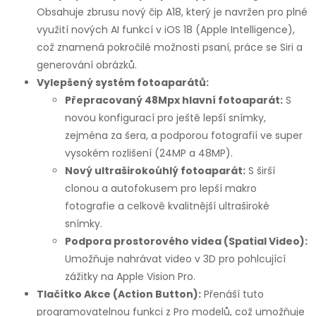
Obsahuje zbrusu nový čip A18, který je navržen pro plné
využití nových AI funkcí v iOS 18 (Apple Intelligence),
což znamená pokročilé možnosti psaní, práce se Siri a
generování obrázků.
Vylepšený systém fotoaparátů:
Přepracovaný 48Mpx hlavní fotoaparát:
S
novou konfigurací pro ještě lepší snímky,
zejména za šera, a podporou fotografií ve super
vysokém rozlišení (24MP a 48MP).
Nový ultraširokoúhlý fotoaparát:
S širší
clonou a autofokusem pro lepší makro
fotografie a celkově kvalitnější ultraširoké
snímky.
Podpora prostorového videa (Spatial Video):
Umožňuje nahrávat video v 3D pro pohlcující
zážitky na Apple Vision Pro.
Tlačítko Akce (Action Button):
Přenáší tuto
programovatelnou funkci z Pro modelů, což umožňuje