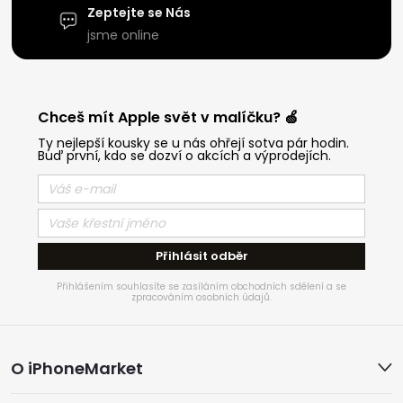
Zeptejte se Nás
jsme online
Chceš mít Apple svět v malíčku? 🍏
Ty nejlepší kousky se u nás ohřejí sotva pár hodin.
Buď první, kdo se dozví o akcích a výprodejích.
Přihlásit odběr
Přihlášením souhlasíte se zasíláním obchodních sdělení a se
zpracováním osobních údajů.
Z
O iPhoneMarket
á