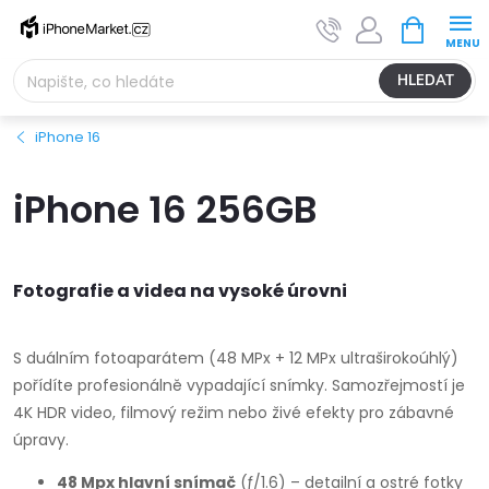
Přejít
NÁKUPNÍ
na
KOŠÍK
obsah
HLEDAT
iPhone 16
iPhone 16 256GB
Fotografie a videa na vysoké úrovni
S duálním fotoaparátem (48 MPx + 12 MPx ultraširokoúhlý)
pořídíte profesionálně vypadající snímky. Samozřejmostí je
4K HDR video, filmový režim nebo živé efekty pro zábavné
úpravy.
48 Mpx hlavní snímač
(ƒ/1.6) – detailní a ostré fotky