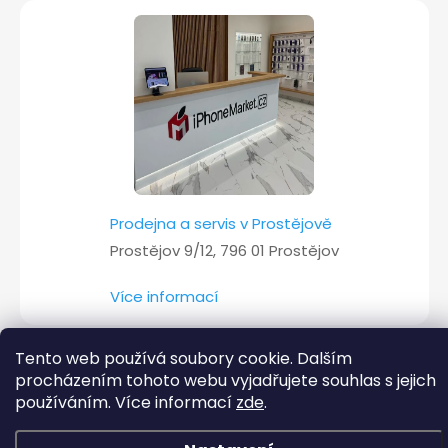
Prodejna a servis v Prostějově
Prostějov 9/12, 796 01 Prostějov
Více informací
Tento web používá soubory cookie. Dalším
procházením tohoto webu vyjadřujete souhlas s jejich
Copyright 2026
iPhoneMarket.cz
. Všechna práva vyhrazena.
používáním. Více informací
zde
.
Vytvořil Shoptet