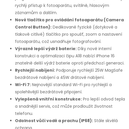
rychlý přístup k fotoaparátu, svítilně, hlasovým
záznamům a dalším.
Nové tlačítko pro ovládání fotoaparátu (Camera
Control Button):
Dedikované fyzické (dotykové a
tlakově citlivé) tlačítko pro spoušť, zoom a nastavení
fotoaparátu, což usnadňuje fotografování.
Výrazně lepší výdrž baterie:
Díky nové interní
konstrukci a optimalizaci čipu A18 nabízí iPhone 16
znatelně delší výdrž baterie oproti předchozí generaci.
Rychlejší nabíjení:
Podporuje rychlejší 25W MagSafe
bezdrátové nabíjení a 45W drátové nabíjení.
Wi-Fi 7:
Nejnovější standard Wi-Fi pro rychlejší a
spolehlivější bezdrátové připojení.
Vylepšená vnitřní konstrukce:
Pro lepší odvod tepla
a snadnější servis, což může prodloužit životnost
telefonu.
Odolnost vůči vodě a prachu (IP68):
Stále skvělá
ochrana.