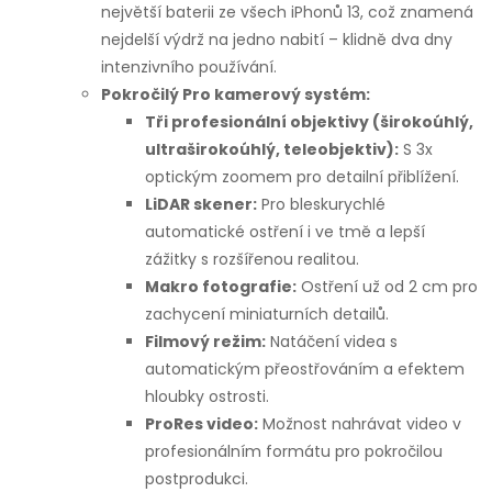
největší baterii ze všech iPhonů 13, což znamená
nejdelší výdrž na jedno nabití – klidně dva dny
intenzivního používání.
Pokročilý Pro kamerový systém:
Tři profesionální objektivy (širokoúhlý,
ultraširokoúhlý, teleobjektiv):
S 3x
optickým zoomem pro detailní přiblížení.
LiDAR skener:
Pro bleskurychlé
automatické ostření i ve tmě a lepší
zážitky s rozšířenou realitou.
Makro fotografie:
Ostření už od 2 cm pro
zachycení miniaturních detailů.
Filmový režim:
Natáčení videa s
automatickým přeostřováním a efektem
hloubky ostrosti.
ProRes video:
Možnost nahrávat video v
profesionálním formátu pro pokročilou
postprodukci.