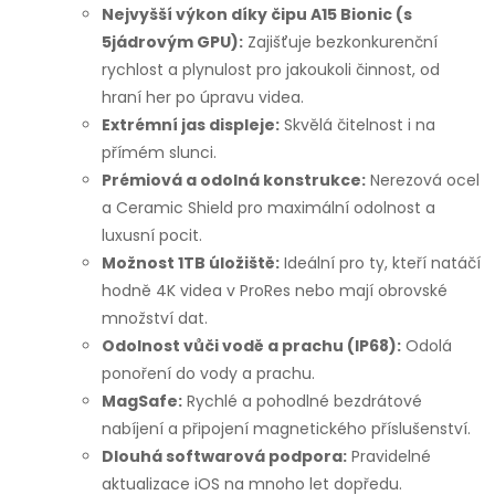
Nejvyšší výkon díky čipu A15 Bionic (s
5jádrovým GPU):
Zajišťuje bezkonkurenční
rychlost a plynulost pro jakoukoli činnost, od
hraní her po úpravu videa.
Extrémní jas displeje:
Skvělá čitelnost i na
přímém slunci.
Prémiová a odolná konstrukce:
Nerezová ocel
a Ceramic Shield pro maximální odolnost a
luxusní pocit.
Možnost 1TB úložiště:
Ideální pro ty, kteří natáčí
hodně 4K videa v ProRes nebo mají obrovské
množství dat.
Odolnost vůči vodě a prachu (IP68):
Odolá
ponoření do vody a prachu.
MagSafe:
Rychlé a pohodlné bezdrátové
nabíjení a připojení magnetického příslušenství.
Dlouhá softwarová podpora:
Pravidelné
aktualizace iOS na mnoho let dopředu.