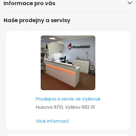
Informace pro vás
p
a
Naše prodejny a servisy
t
í
Prodejna a servis ve Vyškově
Husova 9/10, Vyškov 682 01
Více informací