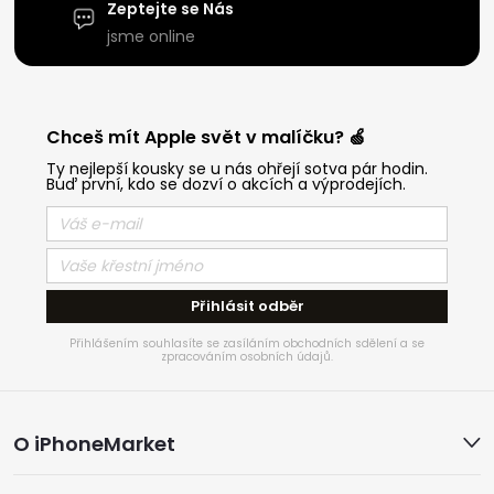
Zeptejte se Nás
jsme online
Chceš mít Apple svět v malíčku? 🍏
Ty nejlepší kousky se u nás ohřejí sotva pár hodin.
Buď první, kdo se dozví o akcích a výprodejích.
Přihlásit odběr
Přihlášením souhlasíte se zasíláním obchodních sdělení a se
zpracováním osobních údajů.
Z
O iPhoneMarket
á