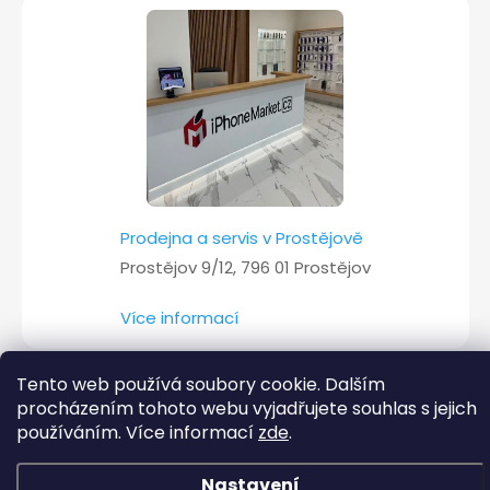
Prodejna a servis v Prostějově
Prostějov 9/12, 796 01 Prostějov
Více informací
Tento web používá soubory cookie. Dalším
procházením tohoto webu vyjadřujete souhlas s jejich
Copyright 2026
iPhoneMarket.cz
. Všechna práva vyhrazena.
používáním. Více informací
zde
.
Vytvořil Shoptet
Nastavení