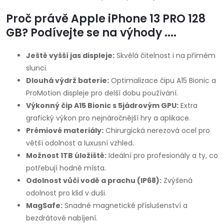
Proč právě Apple iPhone 13 PRO 128
GB? Podívejte se na výhody ....
Ještě vyšší jas displeje:
Skvělá čitelnost i na přímém
slunci.
Dlouhá výdrž baterie:
Optimalizace čipu A15 Bionic a
ProMotion displeje pro delší dobu používání.
Výkonný čip A15 Bionic s 5jádrovým GPU:
Extra
grafický výkon pro nejnáročnější hry a aplikace.
Prémiové materiály:
Chirurgická nerezová ocel pro
větší odolnost a luxusní vzhled.
Možnost 1TB úložiště:
Ideální pro profesionály a ty, co
potřebují hodně místa.
Odolnost vůči vodě a prachu (IP68):
Zvýšená
odolnost pro klid v duši.
MagSafe:
Snadné magnetické příslušenství a
bezdrátové nabíjení.