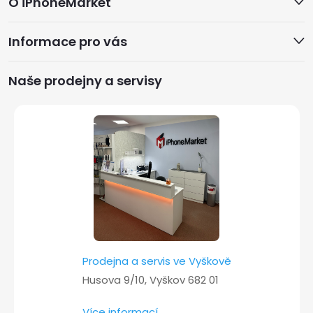
O iPhoneMarket
á
Informace pro vás
p
a
Naše prodejny a servisy
t
í
Prodejna a servis ve Vyškově
Husova 9/10, Vyškov 682 01
Více informací