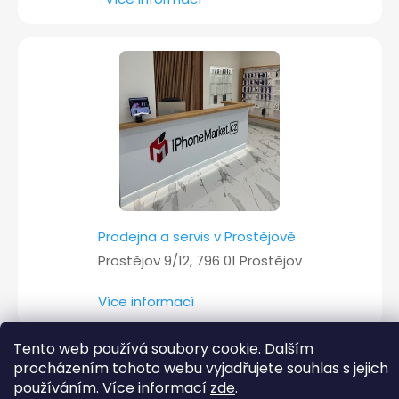
Prodejna a servis v Prostějově
Prostějov 9/12, 796 01 Prostějov
Více informací
Tento web používá soubory cookie. Dalším
procházením tohoto webu vyjadřujete souhlas s jejich
Copyright 2026
iPhoneMarket.cz
. Všechna práva vyhrazena.
používáním. Více informací
zde
.