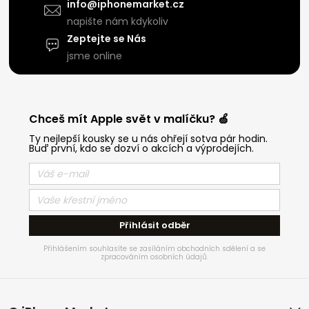
info@iphonemarket.cz
napište nám kdykoliv
Zeptejte se Nás
jsme online
Chceš mít Apple svět v malíčku? 🍏
Ty nejlepší kousky se u nás ohřejí sotva pár hodin.
Buď první, kdo se dozví o akcích a výprodejích.
Přihlásit odběr
Přihlášením souhlasíte se zasíláním obchodních sdělení a se
zpracováním osobních údajů.
Z