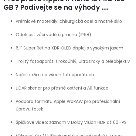
GB ? Podívejte se na výhody ....
Prémiové materiály: chirurgická ocel a matné sklo
Odolnost vůči vodě a prachu (IP68)
6,1" Super Retina XDR OLED displej s vysokým jasem
Trojitý fotoaparát: širokoúhlý, ultraširoký a teleobjektiv
Noční režim na všech fotoaparátech
LiDAR skener pro přesné ostření a AR funkce
Podpora formátu Apple ProRAW pro profesionální
úpravu fotek
Špičkové video: záznam v Dolby Vision HDR až 60 FPS
Výkonný čip A14 Bionic – stále velmi rychlý i v roce