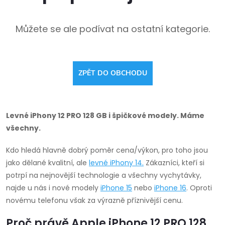
Můžete se ale podívat na ostatní kategorie.
ZPĚT DO OBCHODU
Levné iPhony 12 PRO 128 GB i špičkové modely. Máme
všechny.
Kdo hledá hlavně dobrý poměr cena/výkon, pro toho jsou
jako dělané kvalitní, ale
levné
iPhony 14
.
Zákazníci, kteří si
potrpí na nejnovější technologie a všechny vychytávky,
najde u nás i nové modely
iPhone 15
nebo
iPhone 16
. Oproti
novému telefonu však za výrazně příznivější cenu.
Proč právě Apple iPhone 12 PRO 128