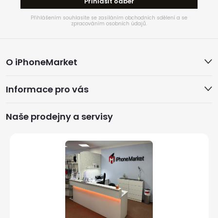
Přihlásit odběr
Přihlášením souhlasíte se zasíláním obchodních sdělení a se
zpracováním osobních údajů.
Z
O iPhoneMarket
á
Informace pro vás
p
a
Naše prodejny a servisy
t
í