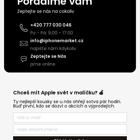
Poradíme vám
Zeptejte se nás na cokoliv
+420 777 030 046
Po - Pá: 9:00 - 17:00
info@iphonemarket.cz
napište nám kdykoliv
Zeptejte se Nás
jsme online
Chceš mít Apple svět v malíčku? 🍏
Ty nejlepší kousky se u nás ohřejí sotva pár hodin.
Buď první, kdo se dozví o akcích a výprodejích.