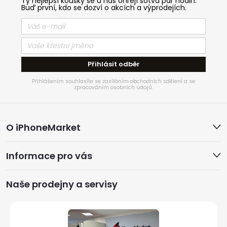
Ty nejlepší kousky se u nás ohřejí sotva pár hodin.
Buď první, kdo se dozví o akcích a výprodejích.
Přihlásit odběr
Přihlášením souhlasíte se zasíláním obchodních sdělení a se
zpracováním osobních údajů.
Z
O iPhoneMarket
á
Informace pro vás
p
a
Naše prodejny a servisy
t