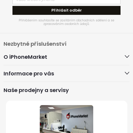
Přihlásit odběr
Přihlášením souhlasíte se zasíláním obchodních sdělení a se
zpracováním osobních údajů.
Z
Nezbytné příslušenství
á
O iPhoneMarket
p
Informace pro vás
a
Naše prodejny a servisy
t
í