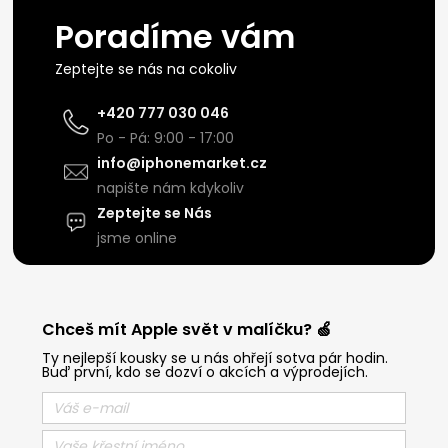
Poradíme vám
Zeptejte se nás na cokoliv
+420 777 030 046
Po - Pá: 9:00 - 17:00
info@iphonemarket.cz
napište nám kdykoliv
Zeptejte se Nás
jsme online
Chceš mít Apple svět v malíčku? 🍏
Ty nejlepší kousky se u nás ohřejí sotva pár hodin.
Buď první, kdo se dozví o akcích a výprodejích.