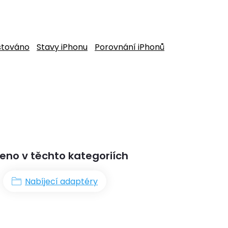
stováno
Stavy iPhonu
Porovnání iPhonů
eno v těchto kategoriích
Nabíjecí adaptéry