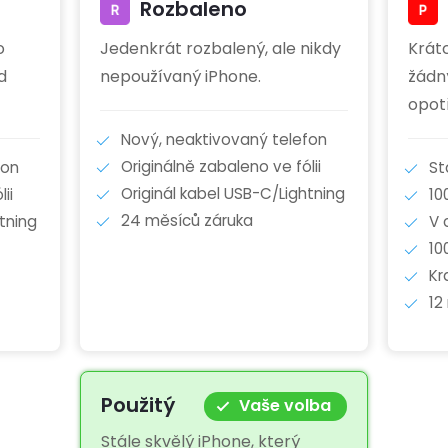
Rozbaleno
o
Jedenkrát rozbalený, ale nikdy
Krát
d
nepoužívaný iPhone.
žádn
opot
Nový, neaktivovaný telefon
Originálně zabaleno ve fólii
fon
St
Originál kabel USB-C/Lightning
ii
10
24 měsíců záruka
tning
V 
10
Kr
12
Použitý
Vaše volba
Stále skvělý iPhone, který