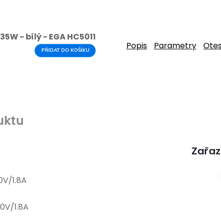
35W - bílý - EGA HC5011
Popis
Parametry
Ote
PŘIDAT DO KOŠÍKU
uktu
Zařaz
0V/1.8A
20V/1.8A