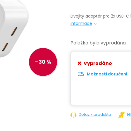
Dvojitý adaptér pro 2x USB-C k
informace
Položka byla vyprodána…
–30 %
Vyprodáno
Možnosti doručení
Dotaz k produktu
H