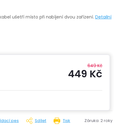
abel ušetří místo při nabíjení dvou zařízení.
Detailní
649 Kč
449 Kč
Měrná
cena:
lídací pes
Sdílet
Tisk
Záruka
:
2 roky