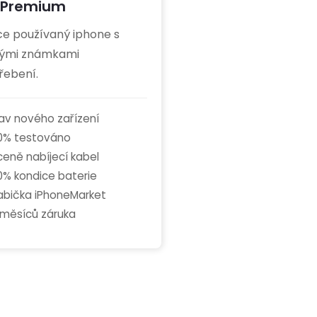
Premium
ce používaný iphone s
ými známkami
řebení.
av nového zařízení
0% testováno
ceně nabíjecí kabel
0% kondice baterie
abička iPhoneMarket
 měsíců záruka