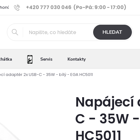
+420 777 030 046
(Po-Pá: 9:00 - 17:00)
Phonů
Ověřené iPhony
Výhody e-shopu
Porovnání tele
HLEDAT
chátka
Servis
Kontakty
cí adaptér 2x USB-C - 35W - bílý - EGA HC5011
Napájecí 
C - 35W -
HC5011