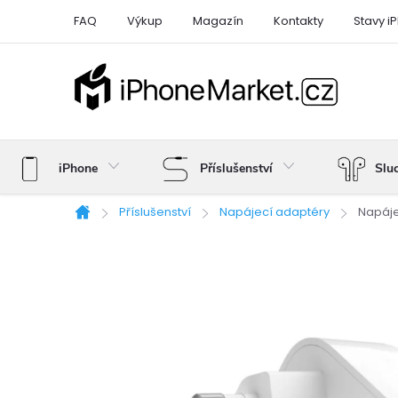
Přejít
FAQ
Výkup
Magazín
Kontakty
Stavy i
na
obsah
iPhone
Příslušenství
Slu
Příslušenství
Napájecí adaptéry
Napáje
Domů