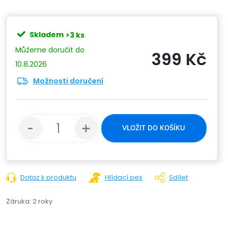
Skladem
>3 ks
399 Kč
10.8.2026
Možnosti doručení
Měrn
cena:
VLOŽIT DO KOŠÍKU
Dotaz k produktu
Hlídací pes
Sdílet
Záruka
:
2 roky