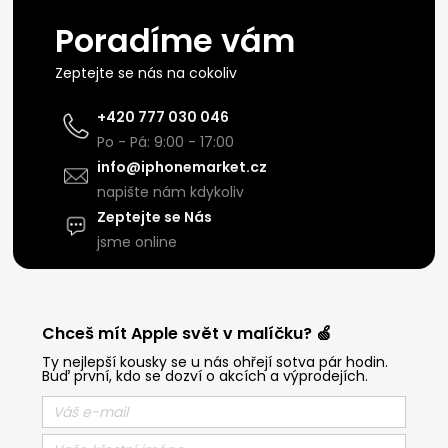
Poradíme vám
Zeptejte se nás na cokoliv
+420 777 030 046
Po - Pá: 9:00 - 17:00
info@iphonemarket.cz
napište nám kdykoliv
Zeptejte se Nás
jsme online
Chceš mít Apple svět v malíčku? 🍏
Ty nejlepší kousky se u nás ohřejí sotva pár hodin.
Buď první, kdo se dozví o akcích a výprodejích.