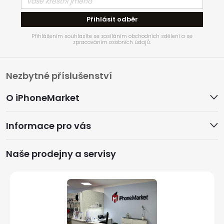
Přihlásit odběr
Přihlášením souhlasíte se zasíláním obchodních sdělení a se
zpracováním osobních údajů.
Z
Nezbytné příslušenství
á
O iPhoneMarket
p
Informace pro vás
a
Naše prodejny a servisy
t
í