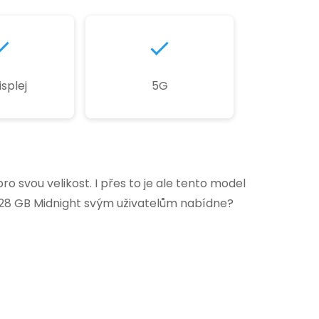
isplej
5G
 svou velikost. I přes to je ale tento model
 128 GB Midnight svým uživatelům nabídne?