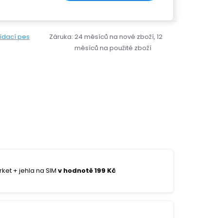
lídací pes
Záruka
:
24 měsíců na nové zboží, 12
měsíců na použité zboží
ket + jehla na SIM
v hodnotě 199 Kč