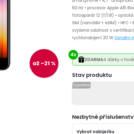
smartphone • 4,7" úhlopříčka 
60 Hz • procesor Apple A15 Bio
fotoaparát 12 (f/1.8) • optická
SIM (nanoSIM + eSIM) • NFC • B
zvýšená odolnost s certifikací
rychlonabíjení 20 W
Detailní
4x
ZDARMA
4 dárky v hod
až –21 %
Varianta
Nezbytné příslušenstv
Vybrat nabíječku