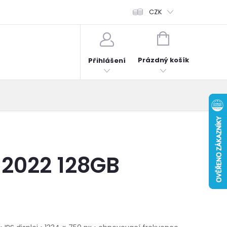
fonů
Obchodní podmínky
Hodnocení obchodu
CZK
Reklama
NÁKUPNÍ
KOŠÍK
Prázdný košík
Přihlášení
 2022 128GB