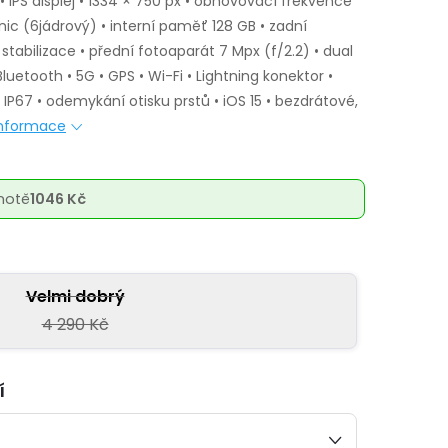
• IPS displej • 1334 × 750 px • obnovovací frekvence
nic (6jádrový) • interní paměť 128 GB • zadní
 stabilizace • přední fotoaparát 7 Mpx (f/2.2) • dual
luetooth • 5G • GPS • Wi-Fi • Lightning konektor •
 IP67 • odemykání otisku prstů • iOS 15 • bezdrátové,
 informace
notě
1046 Kč
Velmi dobrý
4 290 Kč
í