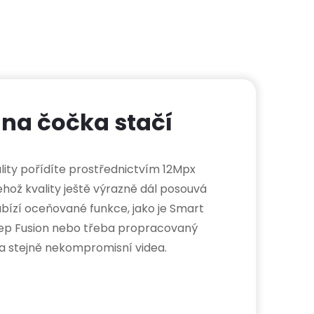
dna čočka stačí
ality pořídíte prostřednictvím 12Mpx
ehož kvality ještě výrazně dál posouvá
abízí oceňované funkce, jako je Smart
eep Fusion nebo třeba propracovaný
 a stejně nekompromisní videa.