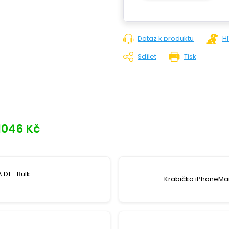
Dotaz k produktu
H
Sdílet
Tisk
1046 Kč
 D1 - Bulk
Krabička iPhoneMar