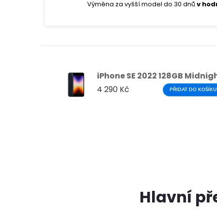
Výměna za vyšší model do 30 dnů
v hod
iPhone SE 2022 128GB Midnig
4 290 Kč
PŘIDAT DO KOŠÍKU
Hlavní př