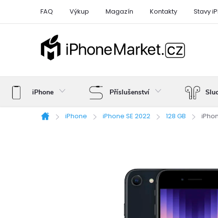
Přejít
FAQ
Výkup
Magazín
Kontakty
Stavy i
na
obsah
iPhone
Příslušenství
Slu
iPhone
iPhone SE 2022
128 GB
iPhon
Domů