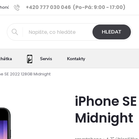
+420 777 030 046
(Po-Pá: 9:00 - 17:00)
Phonů
Ověřené iPhony
Výhody e-shopu
Porovnání tele
HLEDAT
chátka
Servis
Kontakty
e SE 2022 128GB Midnight
iPhone SE
Midnight