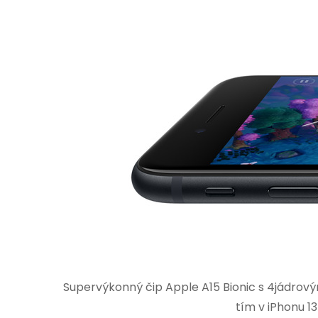
Supervýkonný čip Apple A15 Bionic s 4jádrovým
tím v iPhonu 13