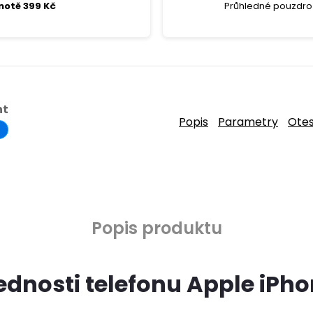
notě 399 Kč
Průhledné pouzdro 
ht
Popis
Parametry
Ote
Popis produktu
ednosti telefonu Apple iPho