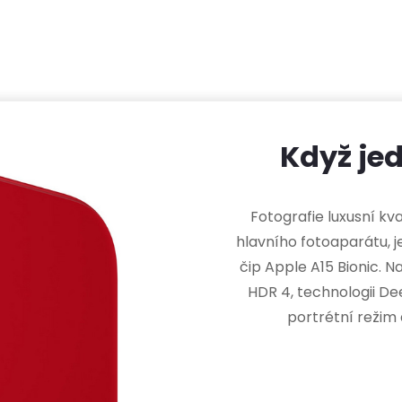
Když je
Fotografie luxusní kv
hlavního fotoaparátu, j
čip Apple A15 Bionic. N
HDR 4, technologii D
portrétní režim