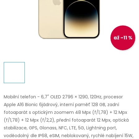
až –11 %
Mobilní telefon - 6,7" OLED 2796 × 1290, 120Hz, procesor
Apple A16 Bionic 6jádrový, interní paměť 128 GB, zadní
fotoaparát s optickým zoomem 48 Mpx (f/1,78) + 12 Mpx
(f/1,78) + 12 Mpx (f/2,2), přední fotoaparát 12 Mpx, optická
stabilizace, GPS, Glonass, NFC, LTE, 5G, Lightning port,
voděodolný dle IP68, eSIM, neblokovaný, rychlé nabíjení 15W,