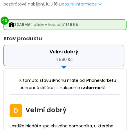
bezdrátové nabíjení, iOS 16
Detailní informace
4x
ZDARMA
4 dárky v hodnotě
1146 Kč
Varianta
Velmi dobrý
11 990 Kč
K tomuto stavu iPhonu máte od iPhoneMarketu
ochranné sklíčko i s nalepením
zdarma
.🤩
Velmi dobrý
Jestliže hledáte spolehlivého pomocníka, u kterého