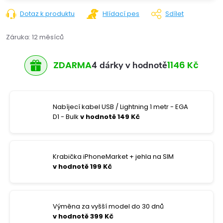
Dotaz k produktu
Hlídací pes
Sdílet
Záruka
:
12 měsíců
ZDARMA
1146 Kč
4 dárky v hodnotě
Nabíjecí kabel USB / Lightning 1 metr - EGA
D1 - Bulk
v hodnotě 149 Kč
Krabička iPhoneMarket + jehla na SIM
v hodnotě 199 Kč
Výměna za vyšší model do 30 dnů
v hodnotě 399 Kč