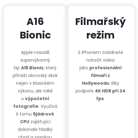
A16
Filmařský
Bionic
režim
Apple nasadil
S iPhonem zvládnete
supervýkonný
natočit videa
čip
A16 Bionic
, který
jako
profesionální
přináší obrovský skok
filmaři z
nejen v klasickém
Hollywoodu
díky
výkonu, ale také
podpoře
4K HDR při 24
u
výpočetní
fps
.
fotografie
. Využívá
k tomu
6jádrové
CPU
zajišťující
dokonale hladký
chod a vysokou