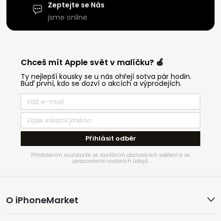
Zeptejte se Nás
jsme online
Chceš mít Apple svět v malíčku? 🍏
Ty nejlepší kousky se u nás ohřejí sotva pár hodin.
Buď první, kdo se dozví o akcích a výprodejích.
Přihlásit odběr
Přihlášením souhlasíte se zasíláním obchodních sdělení a se
zpracováním osobních údajů.
Z
O iPhoneMarket
á