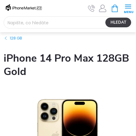
Přejít
NÁKUPNÍ
na
KOŠÍK
obsah
HLEDAT
128 GB
iPhone 14 Pro Max 128GB
Gold