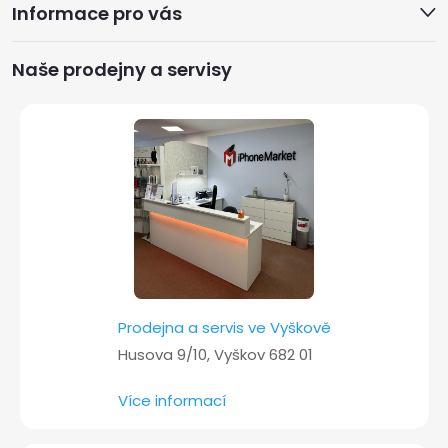
Informace pro vás
p
a
Naše prodejny a servisy
t
í
Prodejna a servis ve Vyškově
Husova 9/10, Vyškov 682 01
Více informací