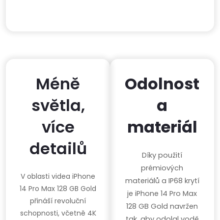
Méně
Odolnost
světla,
a
více
materiál
detailů
Díky použití
prémiových
V oblasti videa iPhone
materiálů a IP68 krytí
14 Pro Max 128 GB Gold
je iPhone 14 Pro Max
přináší revoluční
128 GB Gold navržen
schopnosti, včetně 4K
tak, aby odolal vodě