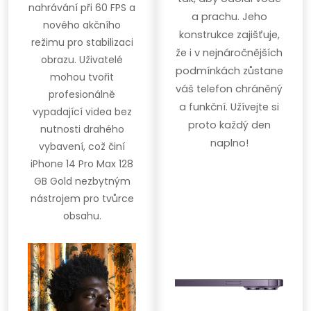
nahrávání při 60 FPS a
a prachu. Jeho
nového akčního
konstrukce zajišťuje,
režimu pro stabilizaci
že i v nejnáročnějších
obrazu. Uživatelé
podmínkách zůstane
mohou tvořit
váš telefon chráněný
profesionálně
a funkční. Užívejte si
vypadající videa bez
proto každý den
nutnosti drahého
naplno!
vybavení, což činí
iPhone 14 Pro Max 128
GB Gold nezbytným
nástrojem pro tvůrce
obsahu.