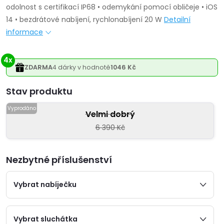
odolnost s certifikací IP68 • odemykání pomocí obličeje • iOS
14 • bezdrátové nabíjení, rychlonabíjení 20 W
Detailní
informace
4x
ZDARMA
4 dárky v hodnotě
1046 Kč
Varianta
Velmi dobrý
6 390 Kč
Nezbytné příslušenství
Vybrat nabíječku
Vybrat sluchátka