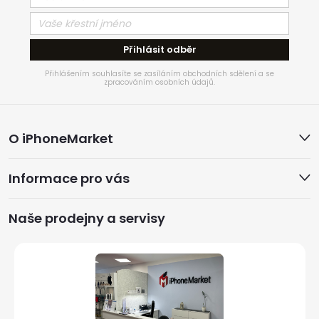
Přihlásit odběr
Přihlášením souhlasíte se zasíláním obchodních sdělení a se
zpracováním osobních údajů.
Z
O iPhoneMarket
á
Informace pro vás
p
a
Naše prodejny a servisy
t
í