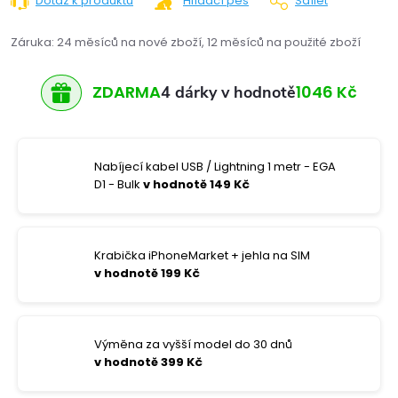
Dotaz k produktu
Hlídací pes
Sdílet
Záruka
:
24 měsíců na nové zboží, 12 měsíců na použité zboží
ZDARMA
1046 Kč
4 dárky v hodnotě
Nabíjecí kabel USB / Lightning 1 metr - EGA
D1 - Bulk
v hodnotě 149 Kč
Krabička iPhoneMarket + jehla na SIM
v hodnotě 199 Kč
Výměna za vyšší model do 30 dnů
v hodnotě 399 Kč