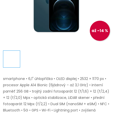
až –14 %
smartphone • 6,1" úhlopříčka • OLED displej • 2532 × 1170 px •
procesor Apple A14 Bionic (6jádrový – až 3,1 GHz) • interní
paměť 256 GB • trojitý zadní fotoaparát 12 (f/1,6) + 12 (f/2,4)
+ 12 (f/2,0) Mpx • optická stabilizace, LiDAR skener • přední
fotoaparát 12 Mpx (f/2,2) • Dual SIM (nanoSIM + eSIM) • NFC •
Bluetooth • 5G • GPS • Wi-Fi • Lightning port • zvýšená