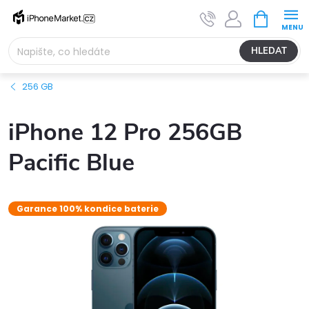
Přejít
NÁKUPNÍ
na
KOŠÍK
obsah
HLEDAT
256 GB
iPhone 12 Pro 256GB
Pacific Blue
Garance 100% kondice baterie