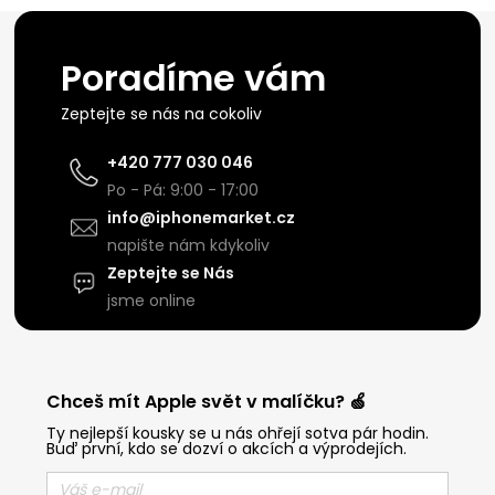
Poradíme vám
Zeptejte se nás na cokoliv
+420 777 030 046
Po - Pá: 9:00 - 17:00
info@iphonemarket.cz
napište nám kdykoliv
Zeptejte se Nás
jsme online
Chceš mít Apple svět v malíčku? 🍏
Ty nejlepší kousky se u nás ohřejí sotva pár hodin.
Buď první, kdo se dozví o akcích a výprodejích.