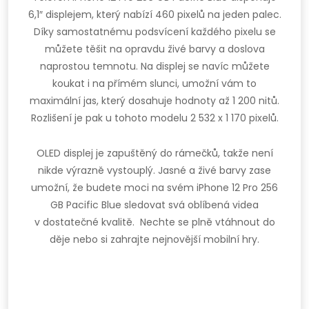
6,1″ displejem, který nabízí 460 pixelů na jeden palec.
Díky samostatnému podsvícení každého pixelu se
můžete těšit na opravdu živé barvy a doslova
naprostou temnotu. Na displej se navíc můžete
koukat i na přímém slunci, umožní vám to
maximální jas, který dosahuje hodnoty až 1 200 nitů.
Rozlišení je pak u tohoto modelu 2 532 x 1 170 pixelů.
OLED displej je zapuštěný do rámečků, takže není
nikde výrazně vystouplý. Jasné a živé barvy zase
umožní, že budete moci na svém iPhone 12 Pro 256
GB Pacific Blue sledovat svá oblíbená videa
v dostatečné kvalitě. Nechte se plně vtáhnout do
děje nebo si zahrajte nejnovější mobilní hry.