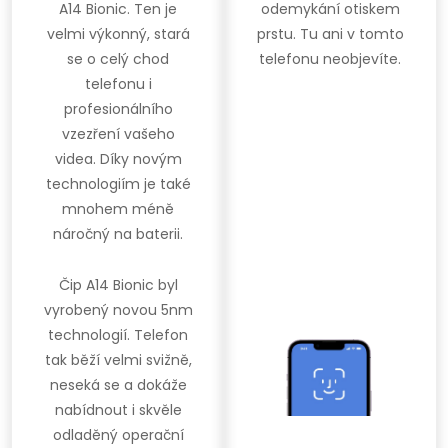
A14 Bionic. Ten je
odemykání otiskem
velmi výkonný, stará
prstu. Tu ani v tomto
se o celý chod
telefonu neobjevíte.
telefonu i
profesionálního
vzezření vašeho
videa. Díky novým
technologiím je také
mnohem méně
náročný na baterii.
Čip A14 Bionic byl
vyrobený novou 5nm
technologií. Telefon
tak běží velmi svižně,
neseká se a dokáže
nabídnout i skvěle
odladěný operační