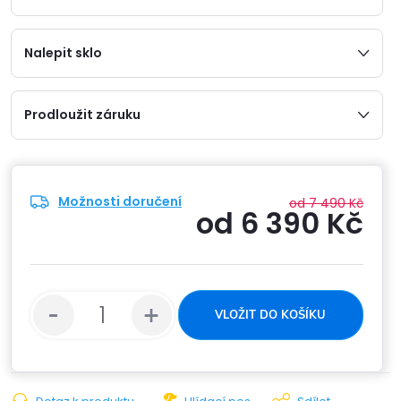
Nalepit sklo
Prodloužit záruku
Možnosti doručení
od 7 490 Kč
od
6 390 Kč
Měrn
cena:
VLOŽIT DO KOŠÍKU