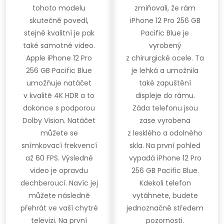
tohoto modelu
zmiňovali, že rám
skutečně povedl,
iPhone 12 Pro 256 GB
stejně kvalitní je pak
Pacific Blue je
také samotné video.
vyrobený
Apple iPhone 12 Pro
z chirurgické ocele. Ta
256 GB Pacific Blue
je lehká a umožnila
umožňuje natáčet
také zapuštění
v kvalitě 4K HDR a to
displeje do rámu.
dokonce s podporou
Záda telefonu jsou
Dolby Vision. Natáčet
zase vyrobena
můžete se
z lesklého a odolného
snímkovací frekvencí
skla. Na první pohled
až 60 FPS. Výsledné
vypadá iPhone 12 Pro
video je opravdu
256 GB Pacific Blue.
dechberoucí. Navíc jej
Kdekoli telefon
můžete následně
vytáhnete, budete
přehrát ve vaší chytré
jednoznačně středem
televizi. Na první
pozornosti.