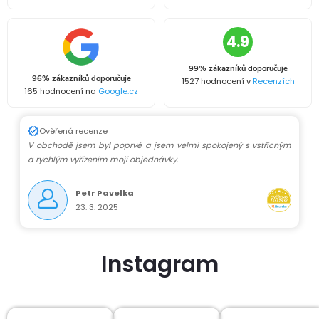
4.9
99% zákazníků doporučuje
96% zákazníků doporučuje
1527 hodnocení v
Recenzích
165 hodnocení na
Google.cz
Ověřená recenze
V obchodě jsem byl poprvé a jsem velmi spokojený s vstřícným
a rychlým vyřízením mojí objednávky.
Petr Pavelka
23. 3. 2025
Instagram