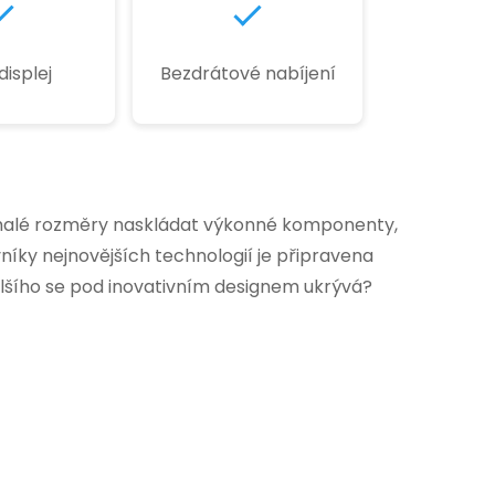
isplej
Bezdrátové nabíjení
s malé rozměry naskládat výkonné komponenty,
vníky nejnovějších technologií je připravena
alšího se pod inovativním designem ukrývá?