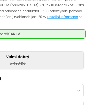
al SIM (nanoSIM + eSIM) • NFC • Bluetooth • 5G • GPS
šená odolnost s certifikací IP68 • odemykání pomocí
 nabíjení, rychlonabíjení 20 W
Detailní informace
notě
1046 Kč
Velmi dobrý
5 490 Kč
í