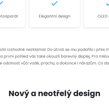
fotoaparát
Elegantní design
OLED d
 Gold rozhodně nezklamal. Do útrob se mu podařilo i pře
Na první pohled vás také okouzlí barevný displej. Pro milo
se odolnost vůči vodě, prachu, a dokonce i nárazům. Co d
Nový a neotřelý design