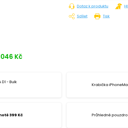
Dotaz k produktu
H
Sdílet
Tisk
1046 Kč
 D1 - Bulk
Krabička iPhoneMar
notě 399 Kč
Průhledné pouzdro 