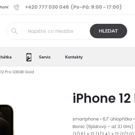
+420 777 030 046
(Po-Pá: 9:00 - 17:00)
Phonů
Ověřené iPhony
Výhody e-shopu
Porovnání tele
HLEDAT
chátka
Servis
Kontakty
12 Pro 128GB Gold
iPhone 12
smartphone • 6,1" úhlopříčka •
Bionic (6jádrový – až 3,1 GHz) 
(f/1,6) + 12 (f/2,4) + 12 (f/2,0