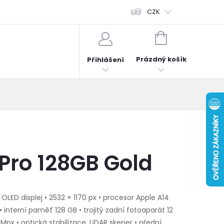
fonů
Obchodní podmínky
Hodnocení obchodu
CZK
Reklama
NÁKUPNÍ
KOŠÍK
Prázdný košík
Přihlášení
 Pro 128GB Gold
 OLED displej • 2532 × 1170 px • procesor Apple A14
• interní paměť 128 GB • trojitý zadní fotoaparát 12
) Mpx • optická stabilizace, LiDAR skener • přední