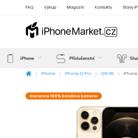
Přejít
FAQ
Výkup
Magazín
Kontakty
Stavy i
na
obsah
iPhone
Příslušenství
Slu
iPhone
iPhone 12 Pro
128 GB
iPhone 
Domů
Garance 100% kondice baterie