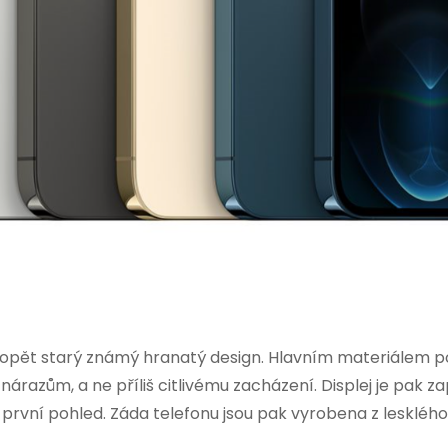
d opět starý známý hranatý design. Hlavním materiálem pou
nárazům, a ne příliš citlivému zacházení. Displej je pak
první pohled. Záda telefonu jsou pak vyrobena z lesklého s