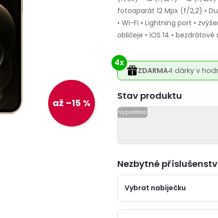
fotoaparát 12 Mpx (f/2,2) • Du
• Wi-Fi • Lightning port • zvý
obličeje • iOS 14 • bezdrátové
4x
ZDARMA
4 dárky v hod
Varianta
až –15 %
Nezbytné příslušenstv
Vybrat nabíječku