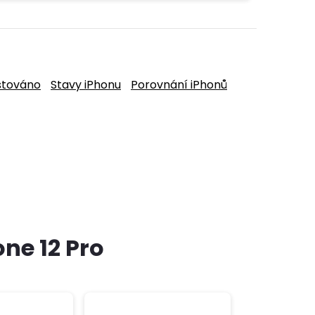
stováno
Stavy iPhonu
Porovnání iPhonů
ne 12 Pro