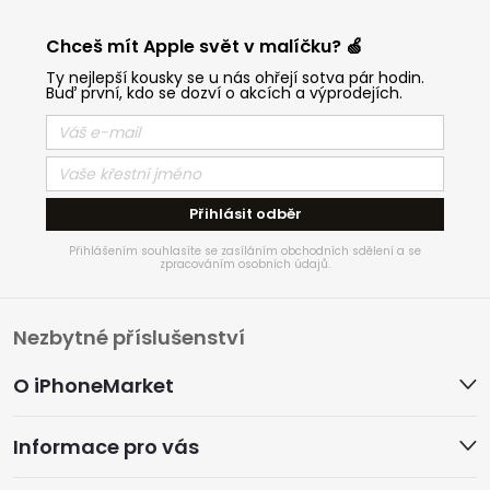
Chceš mít Apple svět v malíčku? 🍏
Ty nejlepší kousky se u nás ohřejí sotva pár hodin.
Buď první, kdo se dozví o akcích a výprodejích.
Přihlásit odběr
Přihlášením souhlasíte se zasíláním obchodních sdělení a se
zpracováním osobních údajů.
Z
Nezbytné příslušenství
á
O iPhoneMarket
p
Informace pro vás
a