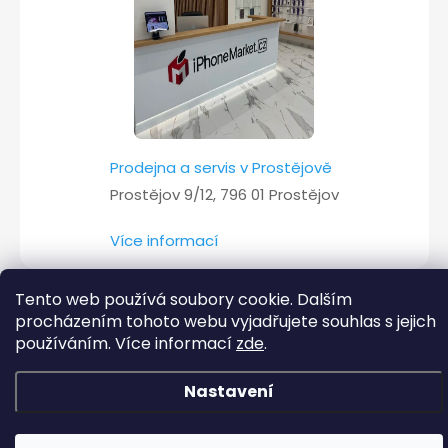
Prodejna a servis v Prostějově
Prostějov 9/12, 796 01 Prostějov
Více informací
Tento web používá soubory cookie. Dalším
procházením tohoto webu vyjadřujete souhlas s jejich
Copyright 2026
iPhoneMarket.cz
. Všechna práva vyhrazena.
používáním. Více informací
zde
.
Vytvořil Shoptet
Nastavení