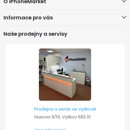
O iPhoneMarket
p
Informace pro vás
a
Naše prodejny a servisy
t
í
Prodejna a servis ve Vyškově
Husova 9/10, Vyškov 682 01