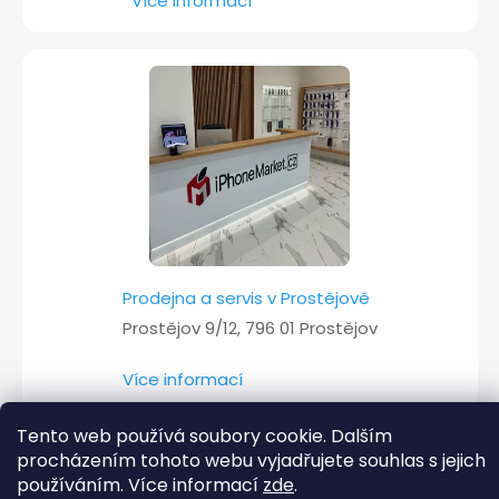
Více informací
Prodejna a servis v Prostějově
Prostějov 9/12, 796 01 Prostějov
Více informací
Tento web používá soubory cookie. Dalším
procházením tohoto webu vyjadřujete souhlas s jejich
Copyright 2026
iPhoneMarket.cz
. Všechna práva vyhrazena.
používáním. Více informací
zde
.