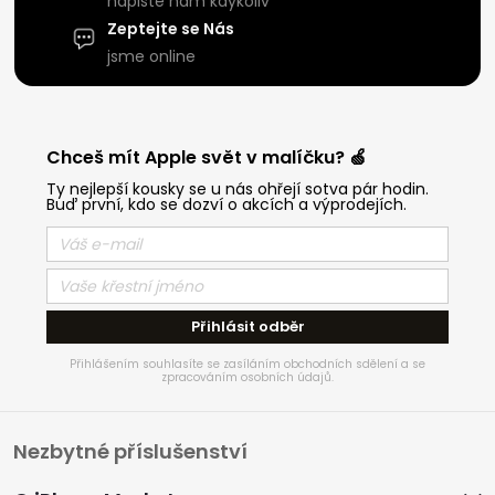
napište nám kdykoliv
Zeptejte se Nás
jsme online
Chceš mít Apple svět v malíčku? 🍏
Ty nejlepší kousky se u nás ohřejí sotva pár hodin.
Buď první, kdo se dozví o akcích a výprodejích.
Přihlásit odběr
Přihlášením souhlasíte se zasíláním obchodních sdělení a se
zpracováním osobních údajů.
Z
Nezbytné příslušenství
á