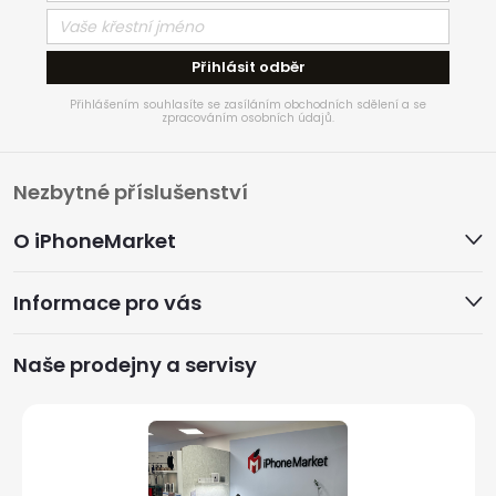
Přihlásit odběr
Přihlášením souhlasíte se zasíláním obchodních sdělení a se
zpracováním osobních údajů.
Z
Nezbytné příslušenství
á
O iPhoneMarket
p
Informace pro vás
a
Naše prodejny a servisy
t
í