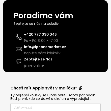
Poradíme vám
Zeptejte se nás na cokoliv
+420 777 030 046
Po - Pá: 9:00 - 17:00
info@iphonemarket.cz
napište nám kdykoliv
Zeptejte se Nás
jsme online
Chceš mít Apple svět v malíčku? 🍏
Ty nejlepší kousky se u nás ohřejí sotva pár hodin.
Buď první, kdo se dozví o akcích a výprodejích.