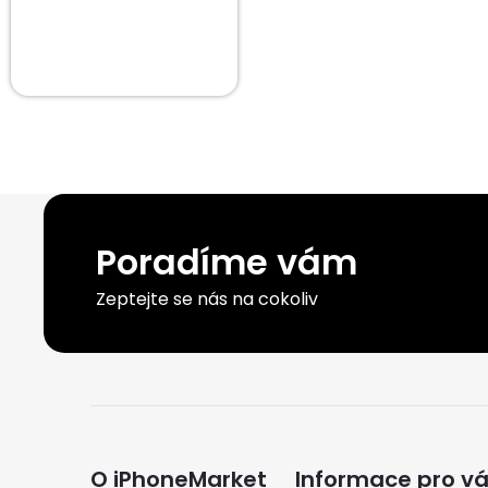
Poradíme vám
Zeptejte se nás na cokoliv
Z
á
O iPhoneMarket
Informace pro v