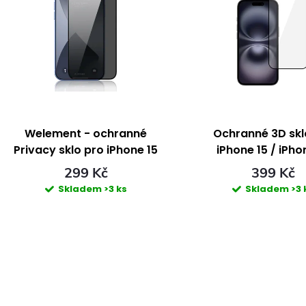
ý
e
p
n
s
p
p
Welement - ochranné
Ochranné 3D skl
Privacy sklo pro iPhone 15
iPhone 15 / iPho
r
r
Plus
299 Kč
399 Kč
Skladem
>3 ks
Skladem
>3 
o
o
d
d
u
u