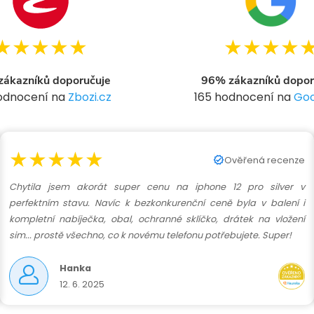
d
★★★★★
★★★★
a
c
ákazníků doporučuje
96% zákazníků dopor
hodnocení na
Zbozi.cz
165 hodnocení na
Goo
p
★★★★★
Ověřená recenze
v
Chytila jsem akorát super cenu na iphone 12 pro silver v
perfektním stavu. Navíc k bezkonkurenční ceně byla v balení i
k
kompletní nabíječka, obal, ochranné sklíčko, drátek na vložení
sim... prostě všechno, co k novému telefonu potřebujete. Super!
y
Hanka
v
12. 6. 2025
ý