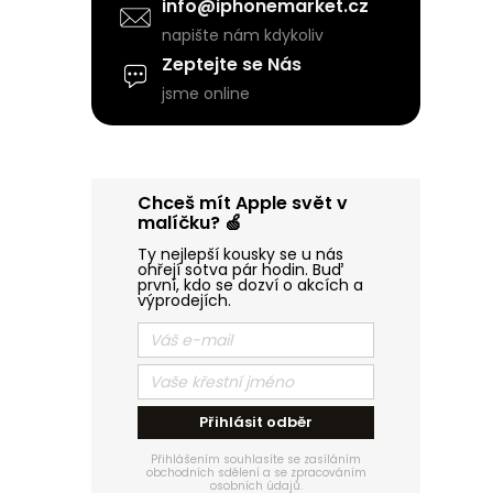
a
info@iphonemarket.cz
napište nám kdykoliv
n
Zeptejte se Nás
jsme online
e
i
í
l
Chceš mít Apple svět v
malíčku? 🍏
Ty nejlepší kousky se u nás
ohřejí sotva pár hodin. Buď
první, kdo se dozví o akcích a
výprodejích.
Přihlásit odběr
Přihlášením souhlasíte se zasíláním
obchodních sdělení a se zpracováním
osobních údajů.