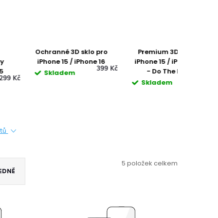
ranné 3D sklo pro
Premium 3D sklo -
Ochranné 
one 15 / iPhone 16
iPhone 15 / iPhone 16
iPhone 
399 Kč
- Do The Best
iPhone
Skladem
599 Kč
Skladem
Sklade
ktů
5
položek celkem
EDNĚ