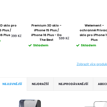
Premium 3D sklo -
Welement -
Och
iPhone 15 Plus /
ochranné Privacy
iPh
iPhone 16 Plus - Do
sklo pro iPhone 15
599 Kč
299 Kč
The Best
Plus
Skladem
Skladem
Zobrazit více produ
Ř
NEJLEVNĚJŠÍ
NEJDRAŽŠÍ
NEJPRODÁVANĚJŠÍ
ABEC
a
V
z