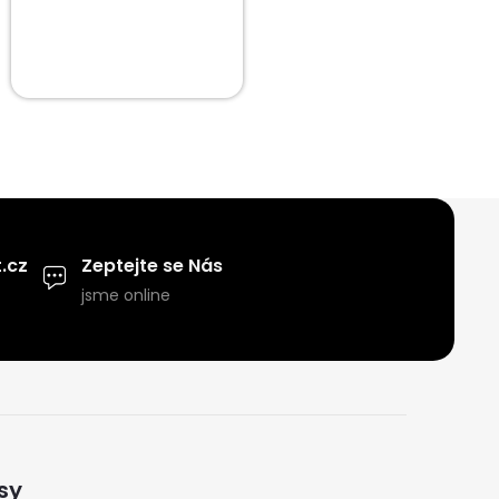
.cz
Zeptejte se Nás
jsme online
sy