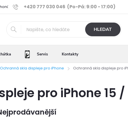
+420 777 030 046
(Po-Pá: 9:00 - 17:00)
Phonů
Ověřené iPhony
Výhody e-shopu
Porovnání tele
HLEDAT
chátka
Servis
Kontakty
Ochranná skla displeje pro iPhone
Ochranná skla displeje pro iPh
pleje pro iPhone 15 / 
Nejprodávanější