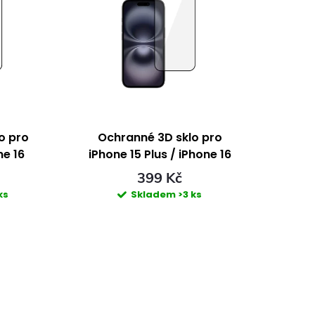
o pro
Ochranné 3D sklo pro
ne 16
iPhone 15 Plus / iPhone 16
Plus
399 Kč
ks
Skladem
>3 ks