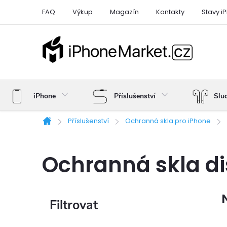
Přejít
FAQ
Výkup
Magazín
Kontakty
Stavy i
na
obsah
iPhone
Příslušenství
Slu
Příslušenství
Ochranná skla pro iPhone
Domů
Ochranná skla dis
P