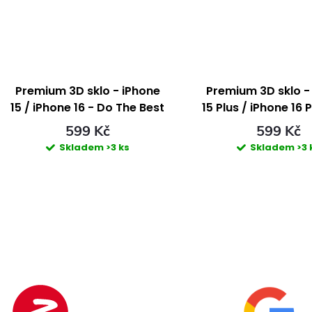
k
k
t
t
ů
ů
Premium 3D sklo - iPhone
Premium 3D sklo -
15 / iPhone 16 - Do The Best
15 Plus / iPhone 16 
The Best
599 Kč
599 Kč
Skladem
>3 ks
Skladem
>3 
O
v
á