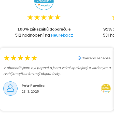
★★★★★
100% zákazníků doporučuje
95% z
512 hodnocení na
Heureka.cz
531 
í
★★★★★
r
Ověřená recenze
V obchodě jsem byl poprvé a jsem velmi spokojený s vstřícným a
rychlým vyřízením mojí objednávky.
Petr Pavelka
23. 3. 2025