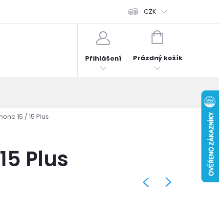
fonů
Obchodní podmínky
Hodnocení obchodu
CZK
Reklama
NÁKUPNÍ
KOŠÍK
Prázdný košík
Přihlášení
one 15 / 15 Plus
15 Plus