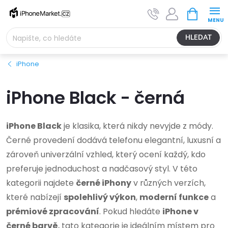
Přejít
NÁKUPNÍ
na
KOŠÍK
obsah
HLEDAT
iPhone
iPhone Black - černá
iPhone Black
je klasika, která nikdy nevyjde z módy.
Černé provedení dodává telefonu elegantní, luxusní a
zároveň univerzální vzhled, který ocení každý, kdo
preferuje jednoduchost a nadčasový styl. V této
kategorii najdete
černé iPhony
v různých verzích,
které nabízejí
spolehlivý výkon
,
moderní funkce
a
prémiové zpracování
. Pokud hledáte
iPhone v
černé barvě
, tato kategorie je ideálním místem pro