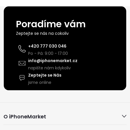
Poradíme vám
Zeptejte se nás na cokoliv
+420 777 030 046
Po - Pá: 9:00 - 17:00
info@iphonemarket.cz
napište nám kdykoliv
Zeptejte se Nás
jsme online
Z
O iPhoneMarket
á