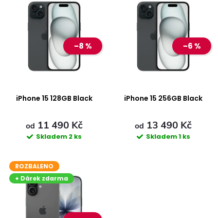
ý
Nejdražší
z
Abecedně
p
e
–8 %
–6 %
i
n
s
í
p
iPhone 15 128GB Black
iPhone 15 256GB Black
p
r
11 490 Kč
13 490 Kč
r
od
od
Skladem
2 ks
Skladem
1 ks
o
o
ROZBALENO
d
d
+ Dárek zdarma
u
u