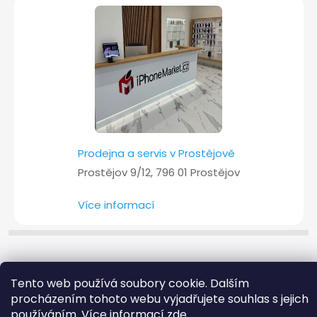
Prodejna a servis v Prostějově
Prostějov 9/12, 796 01 Prostějov
Více informací
Copyright 2026
iPhoneMarket.cz
. Všechna práva vyhrazena.
Tento web používá soubory cookie. Dalším
Vytvořil Shoptet
procházením tohoto webu vyjadřujete souhlas s jejich
používáním. Více informací
zde
.