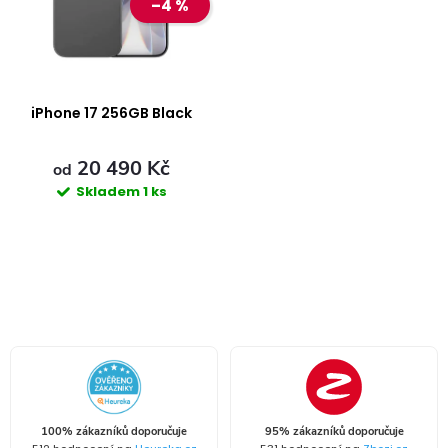
k
–4 %
k
t
t
ů
ů
iPhone 17 256GB Black
20 490 Kč
od
Skladem
1 ks
O
v
l
á
100% zákazníků doporučuje
95% zákazníků doporučuje