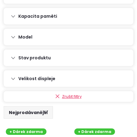
Kapacita paměti
Model
Stav produktu
Velikost displeje
Zrušit filtry
Ř
Nejprodávanější
V
a
Nejlevnější
+ Dárek zdarma
+ Dárek zdarma