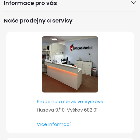
Informace pro vás
p
a
Naše prodejny a servisy
t
í
Prodejna a servis ve Vyškově
Husova 9/10, Vyškov 682 01
Více informací