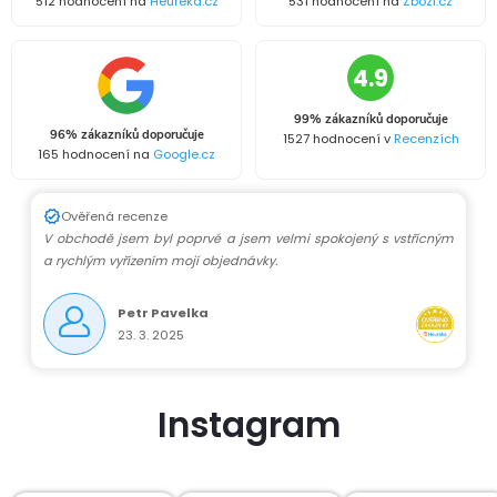
d
512 hodnocení na
Heureka.cz
531 hodnocení na
Zbozi.cz
a
4.9
c
99% zákazníků doporučuje
í
96% zákazníků doporučuje
1527 hodnocení v
Recenzích
165 hodnocení na
Google.cz
p
r
Ověřená recenze
V obchodě jsem byl poprvé a jsem velmi spokojený s vstřícným
v
a rychlým vyřízením mojí objednávky.
k
Petr Pavelka
23. 3. 2025
y
v
Instagram
ý