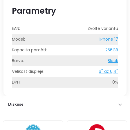
Parametry
EAN
:
Zvolte variantu
Model
:
iPhone 17
Kapacita paměti
:
256GB
Barva
:
Black
Velikost displeje
:
6'' až 6,4''
DPH
:
0%
Diskuse