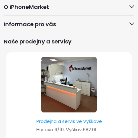
O iPhoneMarket
á
Informace pro vás
p
a
Naše prodejny a servisy
t
í
Prodejna a servis ve Vyškově
Husova 9/10, Vyškov 682 01