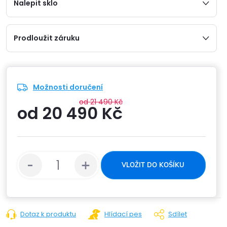
Nalepit sklo
Prodloužit záruku
Možnosti doručení
od 21 490 Kč
od
20 490 Kč
Měrná
cena:
VLOŽIT DO KOŠÍKU
Dotaz k produktu
Hlídací pes
Sdílet