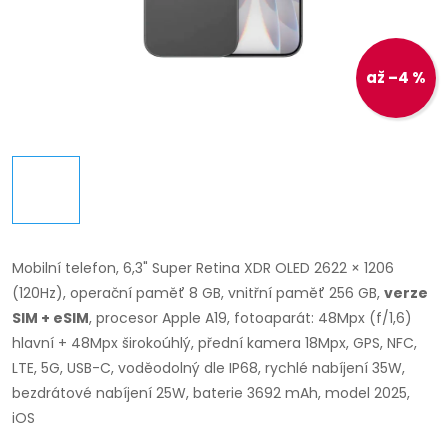
až –4 %
Mobilní telefon,
6,3" Super Retina XDR OLED 2622 × 1206
(120Hz), operační paměť 8 GB, vnitřní paměť 256 GB,
verze
SIM + eSIM
, procesor Apple A19, fotoaparát: 48Mpx (f/1,6)
hlavní + 48Mpx širokoúhlý, přední kamera 18Mpx, GPS, NFC,
LTE, 5G, USB-C, voděodolný dle IP68, rychlé nabíjení 35W,
bezdrátové nabíjení 25W, baterie 3692 mAh, model 2025,
iOS