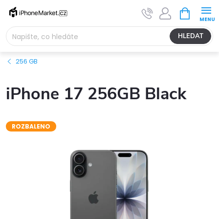
Přejít
NÁKUPNÍ
na
KOŠÍK
obsah
HLEDAT
256 GB
iPhone 17 256GB Black
ROZBALENO