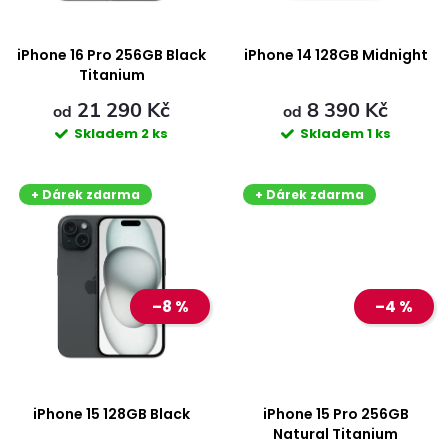
s
í
p
iPhone 16 Pro 256GB Black
iPhone 14 128GB Midnight
p
Titanium
r
21 290 Kč
8 390 Kč
r
od
od
Skladem
2 ks
Skladem
1 ks
o
o
+ Dárek zdarma
+ Dárek zdarma
d
d
u
u
k
–8 %
–4 %
k
t
t
ů
ů
iPhone 15 128GB Black
iPhone 15 Pro 256GB
Natural Titanium