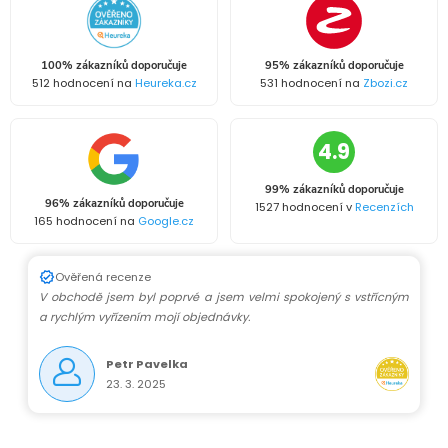
k
c
o
í
v
100% zákazníků doporučuje
95% zákazníků doporučuje
512 hodnocení na
Heureka.cz
531 hodnocení na
Zbozi.cz
á
p
n
r
4.9
í
v
99% zákazníků doporučuje
96% zákazníků doporučuje
1527 hodnocení v
Recenzích
k
165 hodnocení na
Google.cz
y
Ověřená recenze
V obchodě jsem byl poprvé a jsem velmi spokojený s vstřícným
v
a rychlým vyřízením mojí objednávky.
ý
Petr Pavelka
p
23. 3. 2025
i