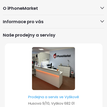
Z
O iPhoneMarket
á
Informace pro vás
p
a
Naše prodejny a servisy
t
í
Prodejna a servis ve Vyškově
Husova 9/10, Vyškov 682 01