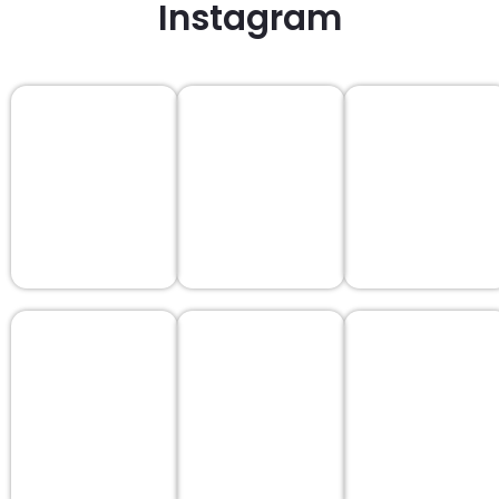
Instagram
s
u