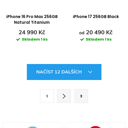
iPhone 16 Pro Max 256GB
iPhone 17 256GB Black
Natural Titanium
24 990 Kč
20 490 Kč
od
Skladem
1 ks
Skladem
1 ks
O
NAČÍST 12 DALŠÍCH
v
l
S
1
3
t
á
r
d
á
a
n