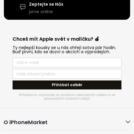
Zeptejte se Nás
jsme online
Chceš mít Apple svět v malíčku? 🍏
Ty nejlepší kousky se u nás ohřejí sotva pár hodin.
Buď první, kdo se dozví o akcích a výprodejích.
Přihlásit odběr
Přihlášením souhlasíte se zasíláním obchodních sdělení a se
zpracováním osobních údajů.
Z
O iPhoneMarket
á