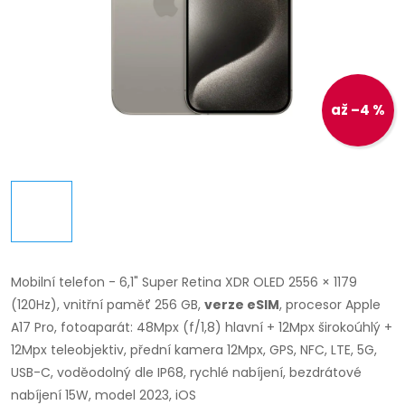
až –4 %
Mobilní telefon - 6,1" Super Retina XDR OLED 2556 × 1179
(120Hz), vnitřní paměť 256 GB,
verze eSIM
, procesor Apple
A17 Pro, fotoaparát: 48Mpx (f/1,8) hlavní + 12Mpx širokoúhlý +
12Mpx teleobjektiv, přední kamera 12Mpx, GPS, NFC, LTE, 5G,
USB-C, voděodolný dle IP68, rychlé nabíjení, bezdrátové
nabíjení 15W, model 2023, iOS