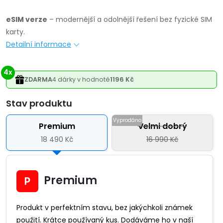
eSIM verze
– modernější a odolnější řešení bez fyzické SIM
karty.
Detailní informace
4x
ZDARMA
4 dárky v hodnotě
1196 Kč
Varianta
Premium
Velmi dobrý
18 490 Kč
16 990 Kč
Premium
Produkt v perfektním stavu, bez jakýchkoli známek
použití. Krátce používaný kus. Dodáváme ho v naší