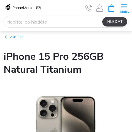
Přejít
NÁKUPNÍ
na
KOŠÍK
obsah
HLEDAT
256 GB
iPhone 15 Pro 256GB
Natural Titanium