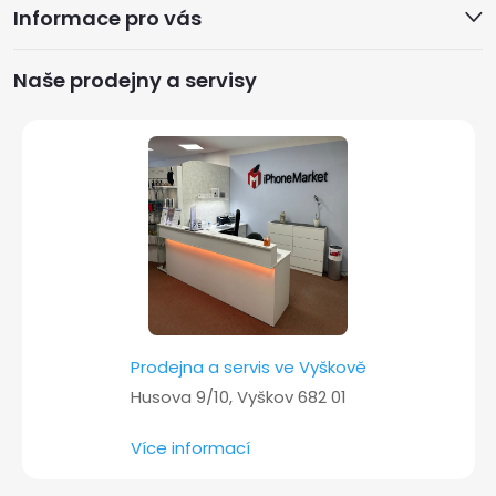
Informace pro vás
p
a
Naše prodejny a servisy
t
í
Prodejna a servis ve Vyškově
Husova 9/10, Vyškov 682 01
Více informací