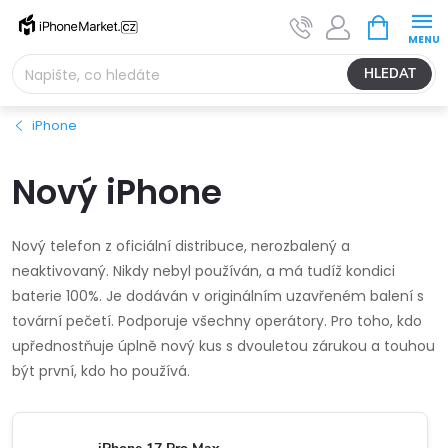
Přejít
NÁKUPNÍ
na
KOŠÍK
obsah
HLEDAT
iPhone
Nový iPhone
Nový telefon z oficiální distribuce, nerozbalený a
neaktivovaný. Nikdy nebyl používán, a má tudíž kondici
baterie 100%. Je dodáván v originálním uzavřeném balení s
tovární pečetí. Podporuje všechny operátory. Pro toho, kdo
upřednostňuje úplně nový kus s dvouletou zárukou a touhou
být první, kdo ho používá.