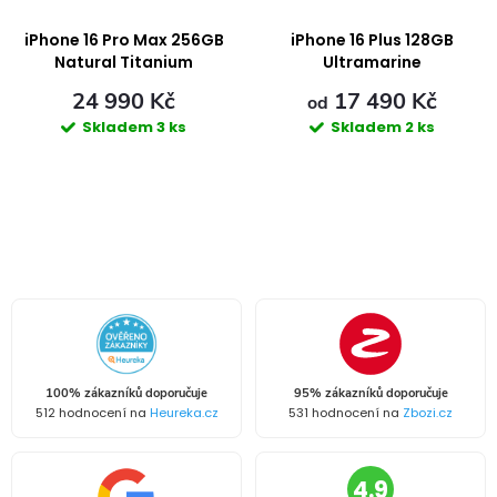
í
p
iPhone 16 Pro Max 256GB
iPhone 16 Plus 128GB
p
Natural Titanium
Ultramarine
r
24 990 Kč
17 490 Kč
r
od
Skladem
3 ks
Skladem
2 ks
o
o
d
d
O
u
u
v
k
l
k
á
t
t
100% zákazníků doporučuje
95% zákazníků doporučuje
d
512 hodnocení na
Heureka.cz
531 hodnocení na
Zbozi.cz
ů
ů
a
4.9