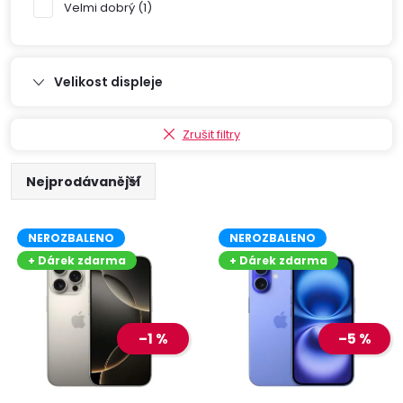
Velmi dobrý
1
Velikost displeje
Zrušit filtry
Ř
Nejprodávanější
V
a
Nejlevnější
NEROZBALENO
NEROZBALENO
ý
Nejdražší
z
+ Dárek zdarma
+ Dárek zdarma
Abecedně
p
e
–1 %
–5 %
i
n
s