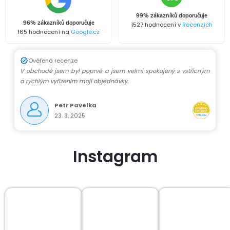
c
99% zákazníků doporučuje
í
96% zákazníků doporučuje
1527 hodnocení v
Recenzích
165 hodnocení na
Google.cz
p
r
Ověřená recenze
V obchodě jsem byl poprvé a jsem velmi spokojený s vstřícným
v
a rychlým vyřízením mojí objednávky.
k
Petr Pavelka
23. 3. 2025
y
v
Instagram
ý
p
i