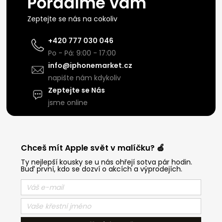
Poradíme vám
Zeptejte se nás na cokoliv
+420 777 030 046
Po - Pá: 9:00 - 17:00
info@iphonemarket.cz
napište nám kdykoliv
Zeptejte se Nás
jsme online
Chceš mít Apple svět v malíčku? 🍏
Ty nejlepší kousky se u nás ohřejí sotva pár hodin.
Buď první, kdo se dozví o akcích a výprodejích.