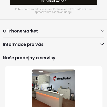
Přihlásit odběr
Přihlášením souhlasíte se zasíláním obchodních sdělení a se
zpracováním osobních údajů.
Z
O iPhoneMarket
á
Informace pro vás
p
a
Naše prodejny a servisy
t
í