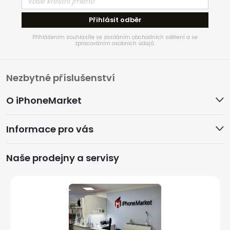
Přihlásit odběr
Přihlášením souhlasíte se zasíláním obchodních sdělení a se
zpracováním osobních údajů.
Z
Nezbytné příslušenství
á
O iPhoneMarket
p
Informace pro vás
a
Naše prodejny a servisy
t
í