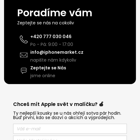
Poradíme vám
Zeptejte se nás na cokoliv
+420 777 030 046
Po - Pá: 9:00 - 17:00
info@iphonemarket.cz
napište nám kdykoliv
Zeptejte se Nás
jsme online
Chceš mít Apple svět v malíčku? 🍏
Ty nejlepší kousky se u nás ohřejí sotva pár hodin.
Buď první, kdo se dozví o akcích a výprodejích.