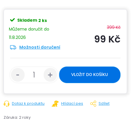
Skladem
2 ks
399 Kč
99 Kč
11.8.2026
Možnosti doručení
Měrn
cena:
VLOŽIT DO KOŠÍKU
Dotaz k produktu
Hlídací pes
Sdílet
Záruka
:
2 roky