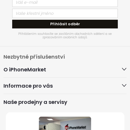
Přihlásit odběr
Přihlášením souhlasíte se zasíláním obchodních sdělení a se
zpracováním osobních údajů.
Z
Nezbytné příslušenství
á
O iPhoneMarket
p
Informace pro vás
a
Naše prodejny a servisy
t
í