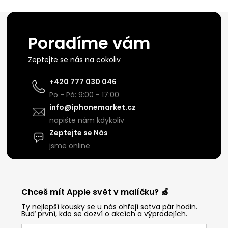
Poradíme vám
Zeptejte se nás na cokoliv
+420 777 030 046
Po - Pá: 9:00 - 17:00
info@iphonemarket.cz
napište nám kdykoliv
Zeptejte se Nás
jsme online
Chceš mít Apple svět v malíčku? 🍏
Ty nejlepší kousky se u nás ohřejí sotva pár hodin.
Buď první, kdo se dozví o akcích a výprodejích.