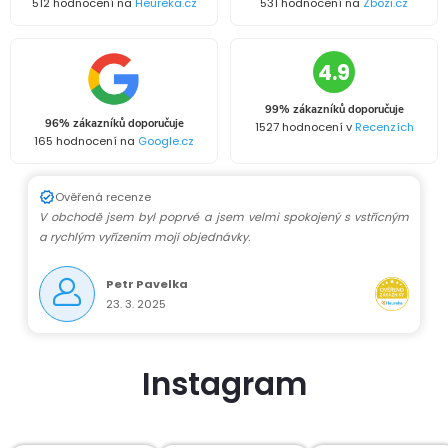
512 hodnocení na
Heureka.cz
531 hodnocení na
Zbozi.cz
4.9
99% zákazníků doporučuje
96% zákazníků doporučuje
1527 hodnocení v
Recenzích
165 hodnocení na
Google.cz
Ověřená recenze
V obchodě jsem byl poprvé a jsem velmi spokojený s vstřícným
a rychlým vyřízením mojí objednávky.
Petr Pavelka
23. 3. 2025
Instagram