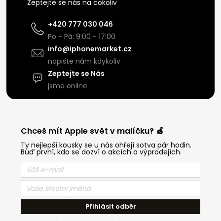
Zeptejte se nás na cokoliv
+420 777 030 046
Po - Pá: 9:00 - 17:00
info@iphonemarket.cz
napište nám kdykoliv
Zeptejte se Nás
jsme online
Chceš mít Apple svět v malíčku? 🍏
Ty nejlepší kousky se u nás ohřejí sotva pár hodin.
Buď první, kdo se dozví o akcích a výprodejích.
Přihlásit odběr