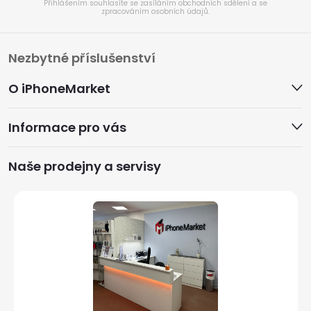
Přihlášením souhlasíte se zasíláním obchodních sdělení a se
zpracováním osobních údajů.
Z
Nezbytné příslušenství
á
O iPhoneMarket
p
Informace pro vás
a
Naše prodejny a servisy
t
í