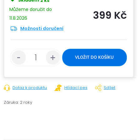
Skladem
2 ks
399 Kč
11.8.2026
Možnosti doručení
Měrn
cena:
VLOŽIT DO KOŠÍKU
Dotaz k produktu
Hlídací pes
Sdílet
Záruka
:
2 roky