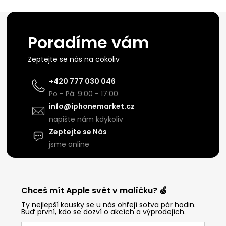
Poradíme vám
Zeptejte se nás na cokoliv
+420 777 030 046
Po - Pá: 9:00 - 17:00
info@iphonemarket.cz
napište nám kdykoliv
Zeptejte se Nás
jsme online
Chceš mít Apple svět v malíčku? 🍏
Ty nejlepší kousky se u nás ohřejí sotva pár hodin.
Buď první, kdo se dozví o akcích a výprodejích.