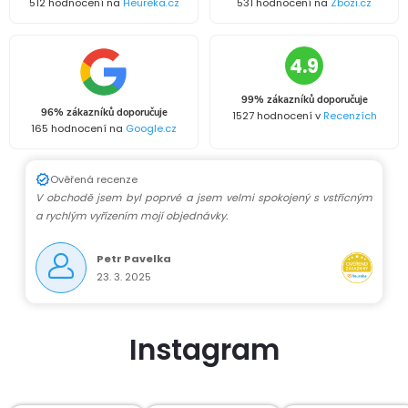
512 hodnocení na
Heureka.cz
531 hodnocení na
Zbozi.cz
4.9
99% zákazníků doporučuje
96% zákazníků doporučuje
1527 hodnocení v
Recenzích
165 hodnocení na
Google.cz
Ověřená recenze
V obchodě jsem byl poprvé a jsem velmi spokojený s vstřícným
a rychlým vyřízením mojí objednávky.
Petr Pavelka
23. 3. 2025
Instagram