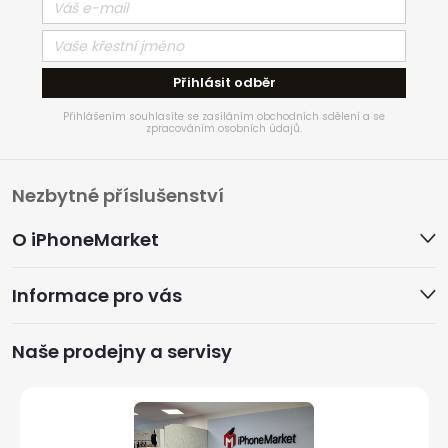
Přihlásit odběr
Přihlášením souhlasíte se zasíláním obchodních sdělení a se
zpracováním osobních údajů.
Z
Nezbytné příslušenství
á
O iPhoneMarket
p
Informace pro vás
a
Naše prodejny a servisy
t
í