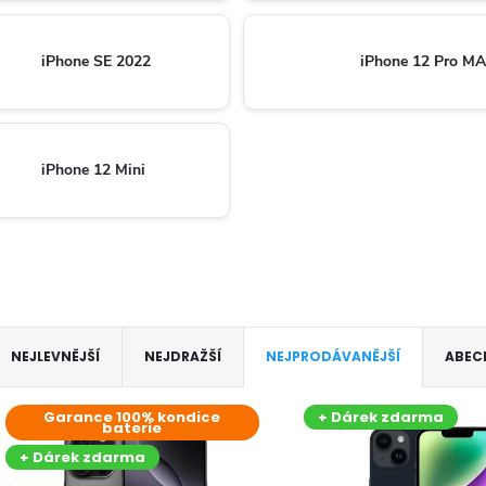
iPhone SE 2022
iPhone 12 Pro M
iPhone 12 Mini
Ř
NEJLEVNĚJŠÍ
NEJDRAŽŠÍ
NEJPRODÁVANĚJŠÍ
ABEC
a
V
Garance 100% kondice
+ Dárek zdarma
baterie
z
ý
+ Dárek zdarma