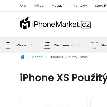
Přejít
FAQ
Výkup
Magazín
Kontakty
Stavy i
na
obsah
iPhone
Příslušenství
Slu
iPhone
iPhone XS Použitý - stav B
Domů
iPhone XS Použitý