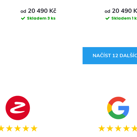
20 490 Kč
20 490 
od
od
Skladem
3 ks
Skladem
1 
O
NAČÍST 12 DALŠÍ
v
á
d
a
c
★★★★★
★★★★