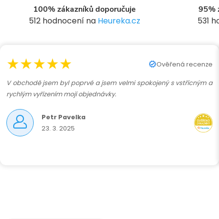
í
100% zákazníků doporučuje
95% z
512 hodnocení na
Heureka.cz
531 
r
★★★★★
Ověřená recenze
V obchodě jsem byl poprvé a jsem velmi spokojený s vstřícným a
rychlým vyřízením mojí objednávky.
Petr Pavelka
23. 3. 2025
i