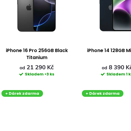
e
p
n
s
p
p
iPhone 16 Pro 256GB Black
iPhone 14 128GB M
Titanium
r
r
21 290 Kč
8 390 K
od
od
Skladem
>3 ks
Skladem
1 
o
o
d
d
+ Dárek zdarma
+ Dárek zdarma
u
u
k
k