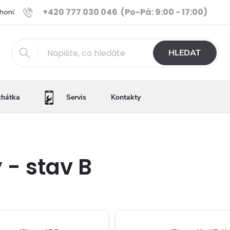
+420 777 030 046
(Po-Pá: 9:00 - 17:00)
Phonů
Ověřené iPhony
Výhody e-shopu
Porovnání tele
HLEDAT
chátka
Servis
Kontakty
 - stav B