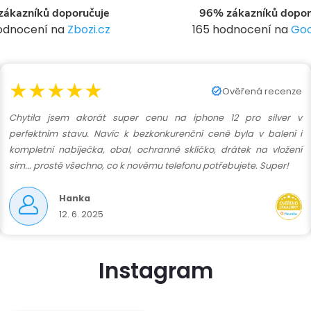
ákazníků doporučuje
96% zákazníků dopor
p
hodnocení na
Zbozi.cz
165 hodnocení na
Goo
v
★★★★★
Ověřená recenze
k
Chytila jsem akorát super cenu na iphone 12 pro silver v
y
perfektním stavu. Navíc k bezkonkurenční ceně byla v balení i
kompletní nabíječka, obal, ochranné sklíčko, drátek na vložení
v
sim... prostě všechno, co k novému telefonu potřebujete. Super!
ý
Hanka
12. 6. 2025
p
Instagram
s
u