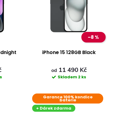
–8 %
idnight
iPhone 15 128GB Black
č
11 490 Kč
od
ks
Skladem
2 ks
Garance 100% kondice
baterie
+ Dárek zdarma