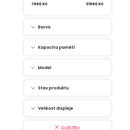
7990
Kč
31990
Kč
r
i
a
Barva
í
n
Kapacita paměti
n
í
Model
p
Stav produktu
a
Velikost displeje
n
e
Zrušit filtry