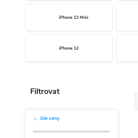
iPhone 13 Mini
iPhone 12
P
o
s
Dle ceny
t