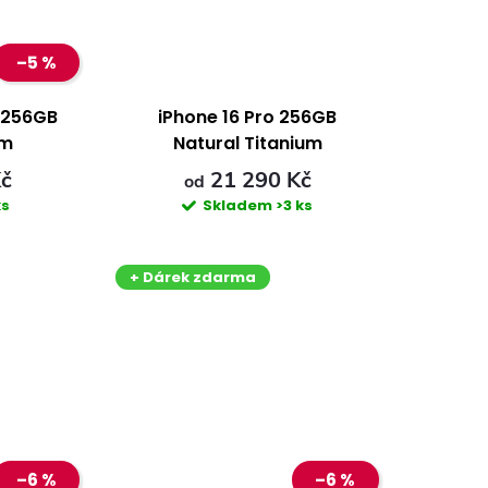
–5 %
x 256GB
iPhone 16 Pro 256GB
um
Natural Titanium
Kč
21 290 Kč
od
ks
Skladem
>3 ks
+ Dárek zdarma
–6 %
–6 %