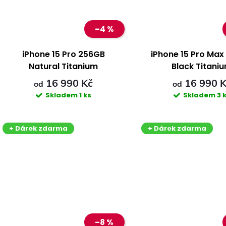
t
t
–4 %
ů
ů
iPhone 15 Pro 256GB
iPhone 15 Pro Ma
Natural Titanium
Black Titani
16 990 Kč
16 990 
od
od
Skladem
1 ks
Skladem
3 
+ Dárek zdarma
+ Dárek zdarma
–8 %