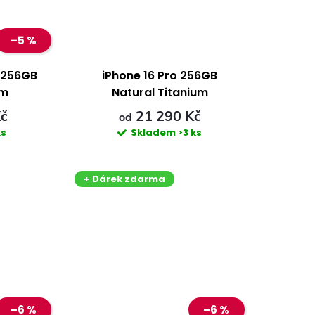
–5 %
x 256GB
iPhone 16 Pro 256GB
um
Natural Titanium
Kč
21 290 Kč
od
ks
Skladem
>3 ks
+ Dárek zdarma
–6 %
–6 %