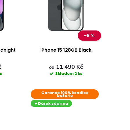
–8 %
idnight
iPhone 15 128GB Black
č
11 490 Kč
od
ks
Skladem
2 ks
Garance 100% kondice
baterie
+ Dárek zdarma