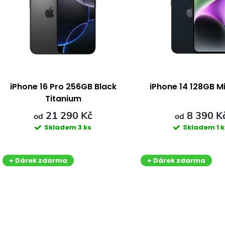
e
p
n
s
p
p
iPhone 16 Pro 256GB Black
iPhone 14 128GB M
Titanium
r
r
21 290 Kč
8 390 K
od
od
Skladem
3 ks
Skladem
1 
o
o
d
d
+ Dárek zdarma
+ Dárek zdarma
u
u
k
k