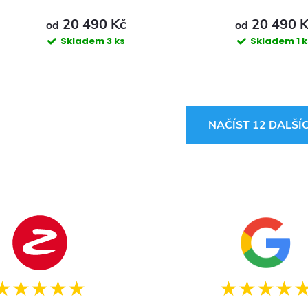
20 490 Kč
20 490 
od
od
Skladem
3 ks
Skladem
1 
O
NAČÍST 12 DALŠÍ
v
á
d
a
c
★★★★★
★★★★