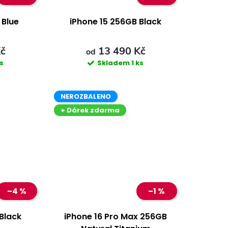
 Blue
iPhone 15 256GB Black
Kč
13 490 Kč
od
ks
Skladem
1 ks
NEROZBALENO
+ Dárek zdarma
–4 %
–1 %
Black
iPhone 16 Pro Max 256GB