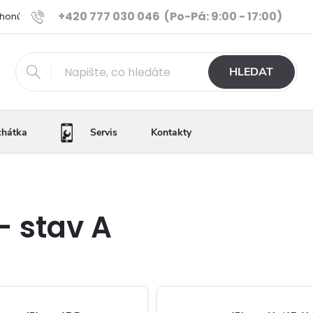
+420 777 030 046
(Po-Pá: 9:00 - 17:00)
Phonů
Ověřené iPhony
Výhody e-shopu
Porovnání tele
HLEDAT
chátka
Servis
Kontakty
- stav A