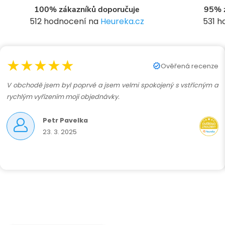
í
100% zákazníků doporučuje
95% z
512 hodnocení na
Heureka.cz
531 
r
★★★★★
Ověřená recenze
V obchodě jsem byl poprvé a jsem velmi spokojený s vstřícným a
rychlým vyřízením mojí objednávky.
Petr Pavelka
23. 3. 2025
i