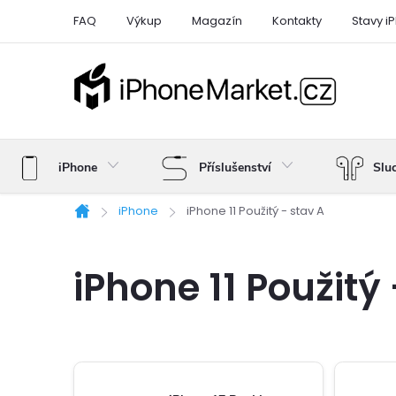
Přejít
FAQ
Výkup
Magazín
Kontakty
Stavy i
na
obsah
iPhone
Příslušenství
Slu
iPhone
iPhone 11 Použitý - stav A
Domů
iPhone 11 Použitý 