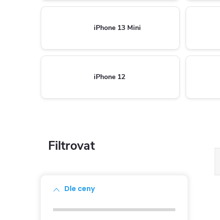
iPhone 13 Mini
iPhone 12
P
o
s
Dle ceny
t