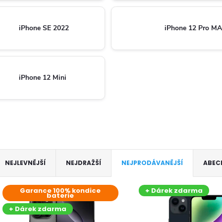
iPhone SE 2022
iPhone 12 Pro M
iPhone 12 Mini
Ř
NEJLEVNĚJŠÍ
NEJDRAŽŠÍ
NEJPRODÁVANĚJŠÍ
ABEC
a
V
Garance 100% kondice
+ Dárek zdarma
baterie
z
ý
+ Dárek zdarma