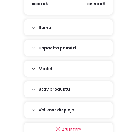
8890
Kč
31990
Kč
r
i
a
Barva
í
n
Kapacita paměti
n
í
Model
p
Stav produktu
a
Velikost displeje
n
e
Zrušit filtry