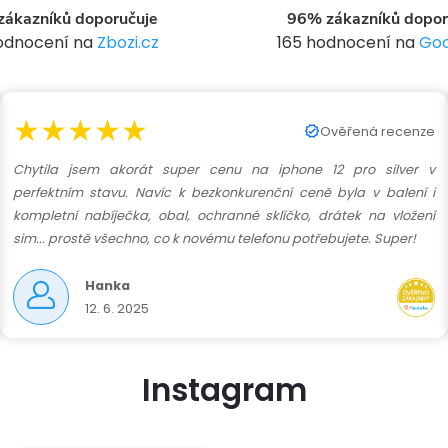
ákazníků doporučuje
96% zákazníků dopor
p
hodnocení na
Zbozi.cz
165 hodnocení na
Goo
v
★★★★★
Ověřená recenze
k
Chytila jsem akorát super cenu na iphone 12 pro silver v
y
perfektním stavu. Navíc k bezkonkurenční ceně byla v balení i
kompletní nabíječka, obal, ochranné sklíčko, drátek na vložení
v
sim... prostě všechno, co k novému telefonu potřebujete. Super!
ý
Hanka
12. 6. 2025
p
Instagram
s
u