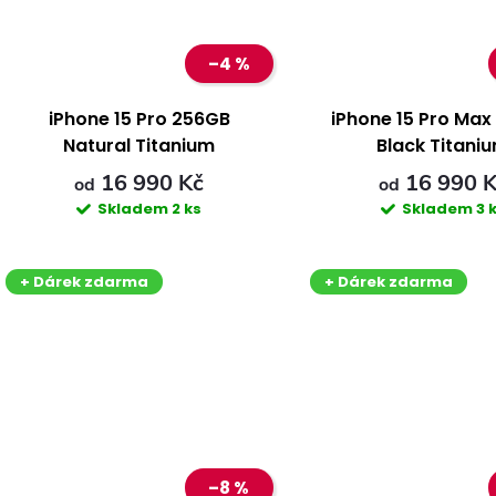
t
t
–4 %
ů
ů
iPhone 15 Pro 256GB
iPhone 15 Pro Ma
Natural Titanium
Black Titani
16 990 Kč
16 990 
od
od
Skladem
2 ks
Skladem
3 
+ Dárek zdarma
+ Dárek zdarma
–8 %