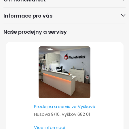
á
Informace pro vás
p
a
Naše prodejny a servisy
t
í
Prodejna a servis ve Vyškově
Husova 9/10, Vyškov 682 01
Více informací