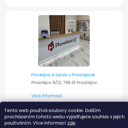
Prodejna a servis v Prostějově
Prostějov 9/12, 796 01 Prostějov
Více informací
Tento web používá soubory cookie. Dalším
procházením tohoto webu vyjadřujete souhlas s jejich
Copyright 2026
iPhoneMarket.cz
. Všechna práva vyhrazena.
používáním. Více informací
zde
.