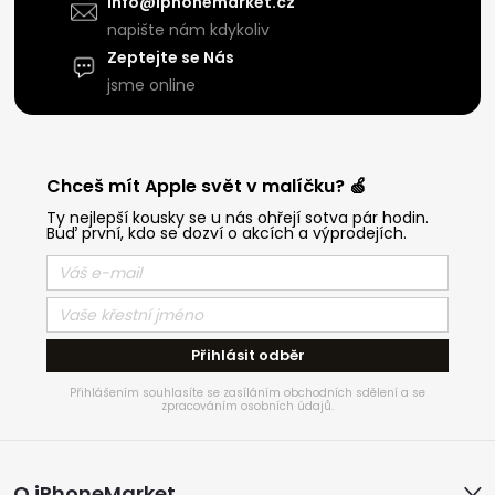
info@iphonemarket.cz
napište nám kdykoliv
Zeptejte se Nás
jsme online
Chceš mít Apple svět v malíčku? 🍏
Ty nejlepší kousky se u nás ohřejí sotva pár hodin.
Buď první, kdo se dozví o akcích a výprodejích.
Přihlásit odběr
Přihlášením souhlasíte se zasíláním obchodních sdělení a se
zpracováním osobních údajů.
Z
O iPhoneMarket