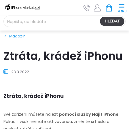
Přejít
NÁKUPNÍ
na
KOŠÍK
obsah
HLEDAT
Magazín
Ztráta, krádež iPhonu
23.3.2022
Ztráta, krádež iPhonu
Své zařízení můžete nalézt
pomocí služby Najít iPhone
.
Pokud ji však nemáte aktivovanou, změňte si hesla a
nahlaste ztrátu zařízení.