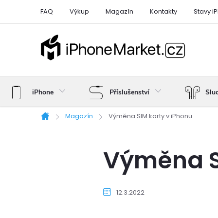
Přejít
FAQ
Výkup
Magazín
Kontakty
Stavy i
na
obsah
iPhone
Příslušenství
Slu
Magazín
Výměna SIM karty v iPhonu
Domů
Výměna S
12.3.2022