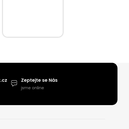
.cz
Zeptejte se Nás
jsme online