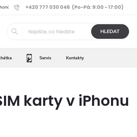
+420 777 030 046
(Po-Pá: 9:00 - 17:00)
Phonů
Ověřené iPhony
Výhody e-shopu
Porovnání tele
HLEDAT
chátka
Servis
Kontakty
IM karty v iPhonu