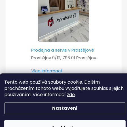
Prodejna a servis v Prostějově
Prostějov 9/12, 796 01 Prostějov
Více informací
Tento web používá soubory cookie. Dalším
procházením tohoto webu vyjadřujete souhlas s jejich
používáním. Více informací
zde
.
Copyright 2026
iPhoneMarket.cz
. Všechna práva vyhrazena.
Vytvořil Shoptet
Nastavení