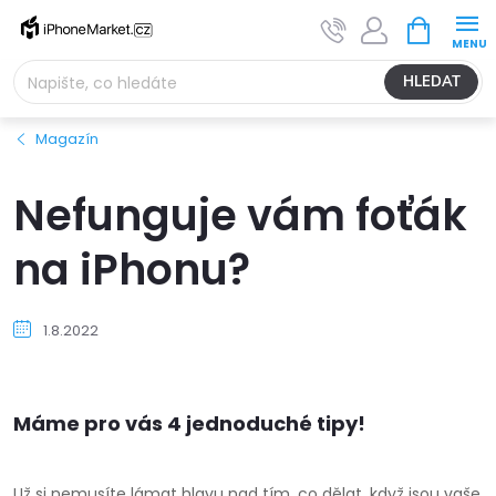
Přejít
NÁKUPNÍ
na
KOŠÍK
obsah
HLEDAT
Magazín
Nefunguje vám foťák
na iPhonu?
1.8.2022
Máme pro vás 4 jednoduché tipy!
Už si nemusíte lámat hlavu nad tím, co dělat, když jsou vaše