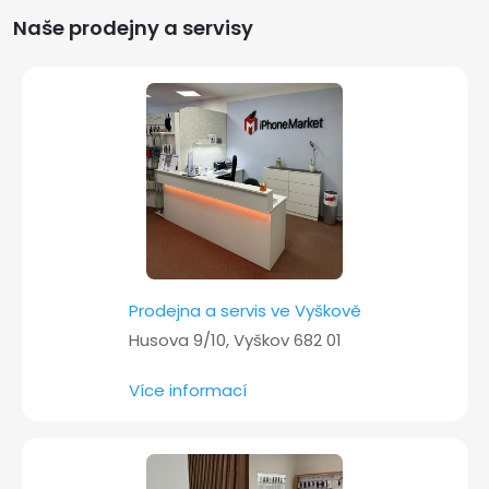
a
Naše prodejny a servisy
t
í
Prodejna a servis ve Vyškově
Husova 9/10, Vyškov 682 01
Více informací