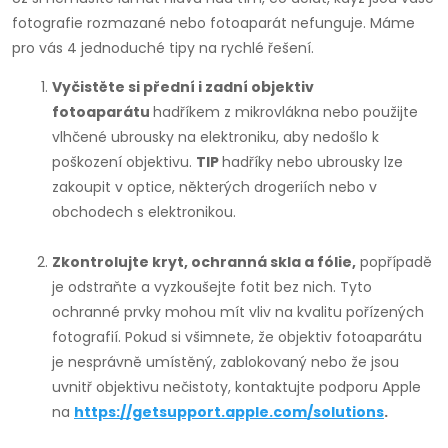
fotografie rozmazané nebo fotoaparát nefunguje. Máme
pro vás 4 jednoduché tipy na rychlé řešení.
Vyčistěte si přední i zadní objektiv
fotoaparátu
hadříkem z mikrovlákna nebo použijte
vlhčené ubrousky na elektroniku, aby nedošlo k
poškození objektivu.
TIP
hadříky nebo ubrousky lze
zakoupit v optice, některých drogeriích nebo v
obchodech s elektronikou.
Zkontrolujte kryt, ochranná skla a fólie,
popřípadě
je odstraňte a vyzkoušejte fotit bez nich. Tyto
ochranné prvky mohou mít vliv na kvalitu pořízených
fotografií. Pokud si všimnete, že objektiv fotoaparátu
je nesprávně umístěný, zablokovaný nebo že jsou
uvnitř objektivu nečistoty, kontaktujte podporu Apple
na
https://getsupport.apple.com/solutions
.