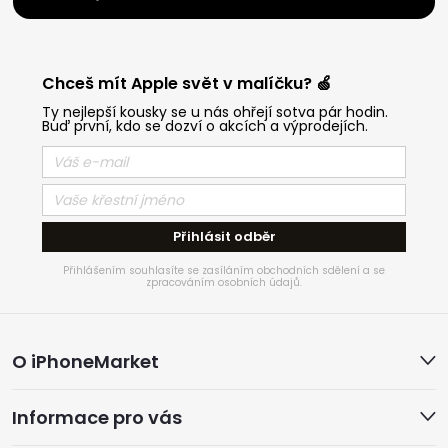
Chceš mít Apple svět v malíčku? 🍏
Ty nejlepší kousky se u nás ohřejí sotva pár hodin.
Buď první, kdo se dozví o akcích a výprodejích.
Přihlásit odběr
Přihlášením souhlasíte se zasíláním obchodních sdělení a se
zpracováním osobních údajů.
Z
O iPhoneMarket
á
Informace pro vás
p