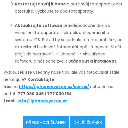
Restartujte svůj iPhone
a poté svůj fotoaparát opět
otestujte. Vyzkoušejte oba fotoaparáty.
Aktualizujte software
pravděpodobně došlo k
vylepšení fotoaparátu s aktualizací operačního
systému iOS. Pokud by se jednalo o tento problém, po
aktualizaci bude váš fotoaparát opět fungovat. Stačí
přejít do Nastavení -> Obecné -> Aktualizace
softwaru a následně zvolit
Stáhnout a instalovat
.
Vyzkoušeli jste všechny naše tipy, ale váš fotoaparát stále
nefunguje?
Kontaktujte
nás
na
https://iphonevyskov.cz/servis/
nebo přímo
na
tel.:
777 030 046 / 777 030 154
/
mail:
info@iphonevyskov.cz
PŘEDCHOZÍ ČLÁNEK
DALŠÍ ČLÁNEK