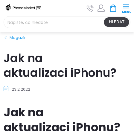
Přejít
NÁKUPNÍ
na
KOŠÍK
obsah
HLEDAT
Magazín
Jak na
aktualizaci iPhonu?
23.2.2022
Jak na
aktualizaci iPhonu?