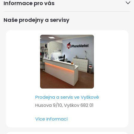
Informace pro vás
p
a
Naše prodejny a servisy
t
í
Prodejna a servis ve Vyškově
Husova 9/10, Vyškov 682 01
Více informací