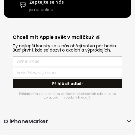
Zeptejte se Nás
jsme online
Chceš mít Apple svět v malíčku? 🍏
Ty nejlepší kousky se u nás ohřejí sotva pár hodin.
Buď první, kdo se dozví o akcích a výprodejích.
Přihlásit odběr
Přihlášením souhlasíte se zasíláním obchodních sdělení a se
zpracováním osobních údajů.
Z
O iPhoneMarket
á