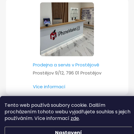
Prodejna a servis v Prostějově
Prostějov 9/12, 796 01 Prostějov
Více informací
Tento web používá soubory cookie. Dalším
procházením tohoto webu vyjadřujete souhlas s jejich
Copyright 2026
iPhoneMarket.cz
. Všechna práva vyhrazena.
používáním. Více informací
zde
.
Vytvořil Shoptet
Nastavení