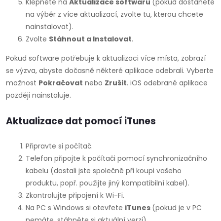
Klepněte na
Aktualizace softwaru
(pokud dostanete
na výběr z více aktualizací, zvolte tu, kterou chcete
nainstalovat).
Zvolte
Stáhnout a Instalovat
.
Pokud software potřebuje k aktualizaci více místa, zobrazí
se výzva, abyste dočasně některé aplikace odebrali. Vyberte
možnost
Pokračovat
nebo
Zrušit
. iOS odebrané aplikace
později nainstaluje.
Aktualizace dat pomocí iTunes
Připravte si počítač.
Telefon připojte k počítači pomocí synchronizačního
kabelu (dostali jste společně při koupi vašeho
produktu, popř. použijte jiný kompatibilní kabel).
Zkontrolujte připojení k Wi-Fi.
Na PC s Windows si otevřete
iTunes
(pokud je v PC
nemáte, stáhněte si aktuální verzi).