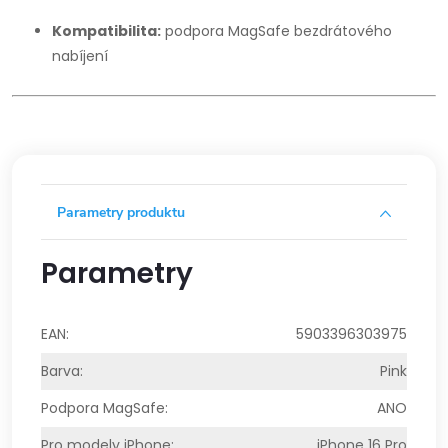
Kompatibilita:
podpora MagSafe bezdrátového
nabíjení
Parametry produktu
Parametry
EAN
:
5903396303975
Barva
:
Pink
Podpora MagSafe
:
ANO
Pro modely iPhone
:
iPhone 16 Pro