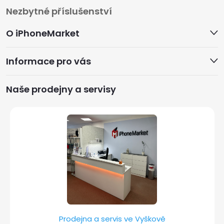
Z
Nezbytné příslušenství
á
O iPhoneMarket
p
Informace pro vás
a
Naše prodejny a servisy
t
í
Prodejna a servis ve Vyškově