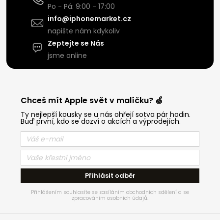
Po - Pá: 9:00 - 17:00
info@iphonemarket.cz
napište nám kdykoliv
Zeptejte se Nás
jsme online
Chceš mít Apple svět v malíčku? 🍏
Ty nejlepší kousky se u nás ohřejí sotva pár hodin.
Buď první, kdo se dozví o akcích a výprodejích.
Přihlásit odběr
Přihlášením souhlasíte se zasíláním obchodních sdělení a se
zpracováním osobních údajů.