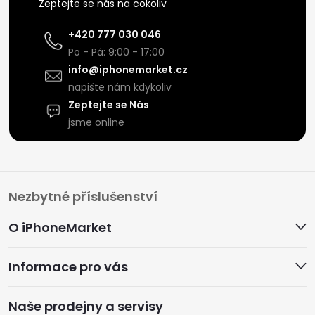
Zeptejte se nás na cokoliv
+420 777 030 046
Po - Pá: 9:00 - 17:00
info@iphonemarket.cz
napište nám kdykoliv
Zeptejte se Nás
jsme online
Z
Nezbytné příslušenství
á
O iPhoneMarket
p
Informace pro vás
a
Naše prodejny a servisy