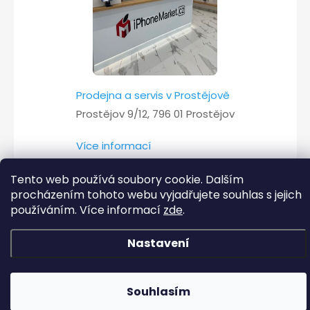
Prodejna a servis v Prostějově
Prostějov 9/12, 796 01 Prostějov
Více informací
Tento web používá soubory cookie. Dalším
procházením tohoto webu vyjadřujete souhlas s jejich
Copyright 2026
iPhoneMarket.cz
. Všechna práva vyhrazena.
používáním. Více informací
zde
.
Vytvořil Shoptet
Nastavení
Souhlasím