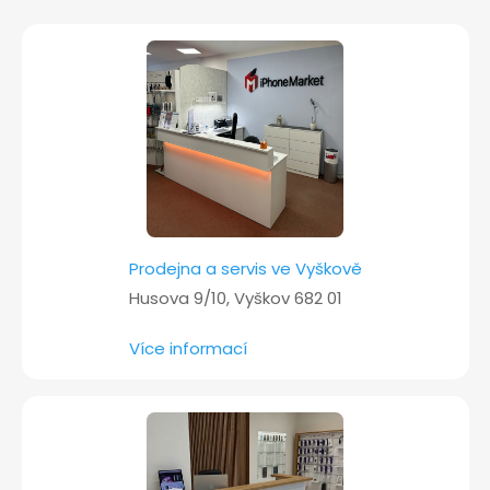
t
í
Prodejna a servis ve Vyškově
Husova 9/10, Vyškov 682 01
Více informací