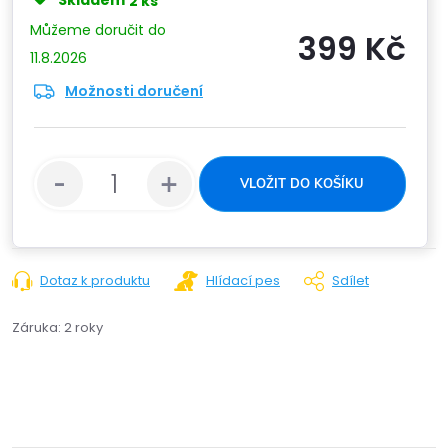
Skladem
2 ks
399 Kč
11.8.2026
Možnosti doručení
Měrn
cena:
VLOŽIT DO KOŠÍKU
Dotaz k produktu
Hlídací pes
Sdílet
Záruka
:
2 roky