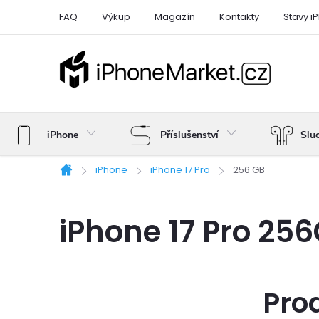
Přejít
FAQ
Výkup
Magazín
Kontakty
Stavy i
na
obsah
iPhone
Příslušenství
Slu
iPhone
iPhone 17 Pro
256 GB
Domů
iPhone 17 Pro 25
Pro