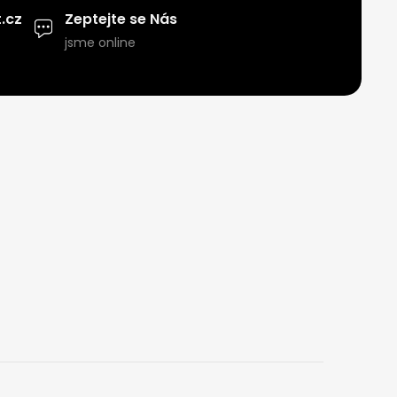
.cz
Zeptejte se Nás
jsme online