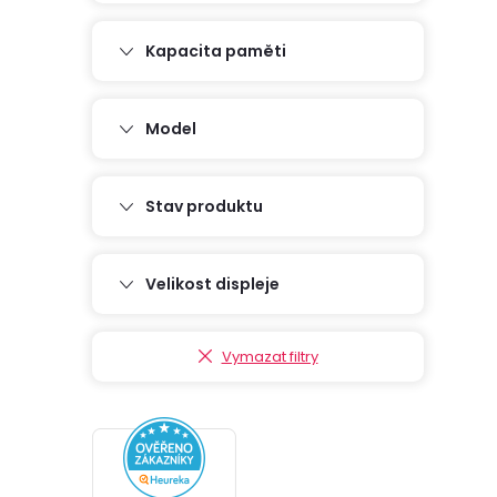
r
Kapacita paměti
a
n
Model
n
Stav produktu
í
p
Velikost displeje
a
Vymazat filtry
n
e