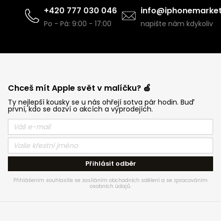
+420 777 030 046
info@iphonemarket
Po - Pá: 9:00 - 17:00
napište nám kdykoliv
Chceš mít Apple svět v malíčku? 🍏
Ty nejlepší kousky se u nás ohřejí sotva pár hodin. Buď
první, kdo se dozví o akcích a výprodejích.
Přihlásit odběr
Přihlášením souhlasíte se zasíláním obchodních sdělení a se zpracováním
osobních údajů.