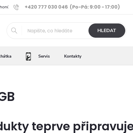
+420 777 030 046
(Po-Pá: 9:00 - 17:00)
Phonů
Ověřené iPhony
Výhody e-shopu
Porovnání tele
HLEDAT
chátka
Servis
Kontakty
6GB
dukty teprve připravuj