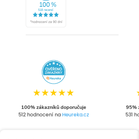
l
★★★★★
100% zákazníků doporučuje
95% z
512 hodnocení na
Heureka.cz
531 