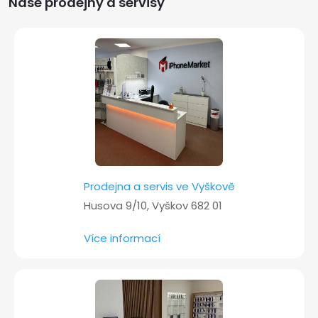
a
Naše prodejny a servisy
t
í
Prodejna a servis ve Vyškově
Husova 9/10, Vyškov 682 01
Více informací