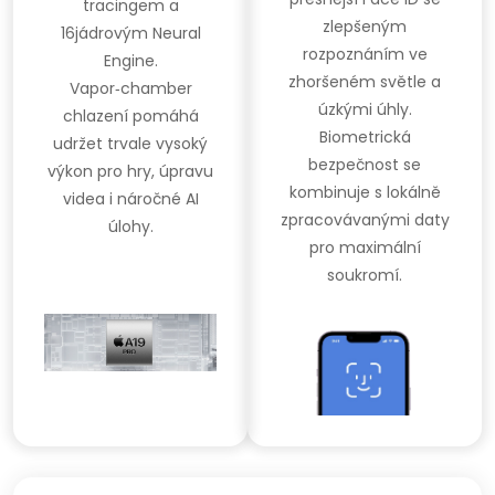
tracingem a
zlepšeným
16jádrovým Neural
rozpoznáním ve
Engine.
zhoršeném světle a
Vapor‑chamber
úzkými úhly.
chlazení pomáhá
Biometrická
udržet trvale vysoký
bezpečnost se
výkon pro hry, úpravu
kombinuje s lokálně
videa i náročné AI
zpracovávanými daty
úlohy.
pro maximální
soukromí.