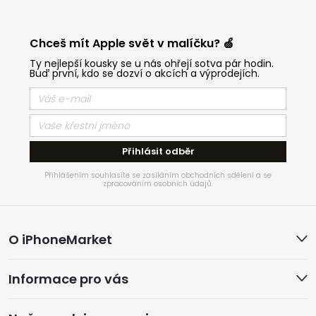
Chceš mít Apple svět v malíčku? 🍏
Ty nejlepší kousky se u nás ohřejí sotva pár hodin.
Buď první, kdo se dozví o akcích a výprodejích.
Přihlásit odběr
Přihlášením souhlasíte se zasíláním obchodních sdělení a se
zpracováním osobních údajů.
Z
O iPhoneMarket
á
Informace pro vás
p