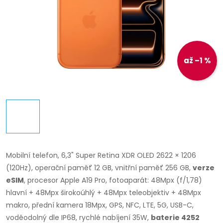
až –1 %
Mobilní telefon,
6,3" Super Retina XDR OLED 2622 × 1206
(120Hz), operační paměť 12 GB, vnitřní paměť 256 GB,
verze
eSIM
, procesor Apple A19 Pro, fotoaparát: 48Mpx (f/1,78)
hlavní + 48Mpx širokoúhlý + 48Mpx teleobjektiv + 48Mpx
makro, přední kamera 18Mpx, GPS, NFC, LTE, 5G, USB-C,
voděodolný dle IP68, rychlé nabíjení 35W,
baterie 4252