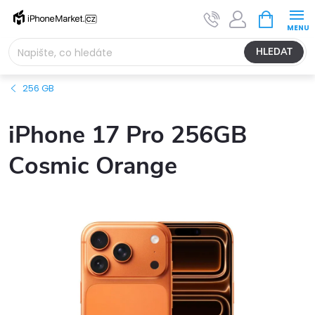
Přejít
NÁKUPNÍ
na
KOŠÍK
obsah
HLEDAT
256 GB
iPhone 17 Pro 256GB
Cosmic Orange