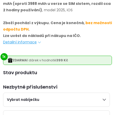
mAh (oproti 3988 mAh u verze se SIM slotem, rozdíl cca
2 hodiny používání)
, model 2025, iOS
Zboží pochází z výkupu. Cena je konečná,
bez možnosti
odpočtu DPH
.
Lze uvést do nákladů při nákupu na IČO.
Detailní informace
1x
ZDARMA
1 dárek v hodnotě
399 Kč
Varianta
Nezbytné příslušenství
Vybrat nabíječku