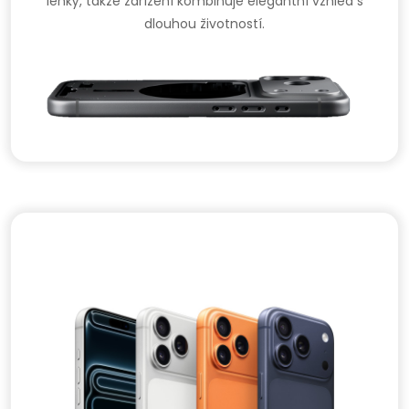
lehký, takže zařízení kombinuje elegantní vzhled s
dlouhou životností.