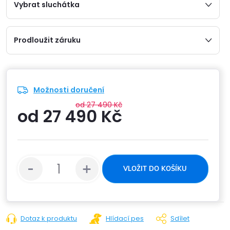
Vybrat sluchátka
Prodloužit záruku
Možnosti doručení
od 27 490 Kč
od
27 490 Kč
Měrná
cena:
VLOŽIT DO KOŠÍKU
Dotaz k produktu
Hlídací pes
Sdílet