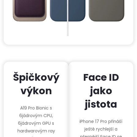
Špičkový
Face ID
výkon
jako
jistota
A19 Pro Bionic s
6jádrovým CPU,
iPhone 17 Pro přináší
6jádrovým GPU s
ještě rychlejší a
hardwarovým ray
přesnější Face ID se