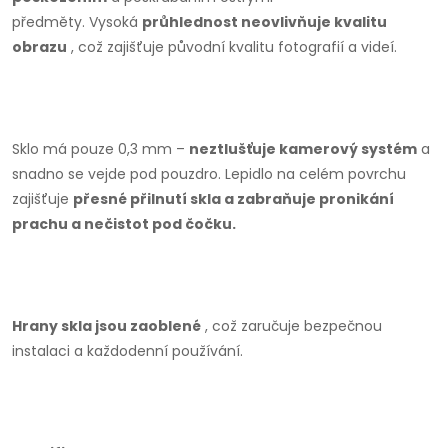
předměty.
Vysoká
průhlednost neovlivňuje kvalitu
obrazu
, což zajišťuje původní kvalitu fotografií a videí.
Sklo má pouze 0,3 mm –
neztlušťuje kamerový systém
a
snadno se vejde pod pouzdro.
Lepidlo na celém povrchu
zajišťuje
přesné přilnutí skla a zabraňuje pronikání
prachu a nečistot pod čočku.
Hrany skla jsou zaoblené
, což zaručuje bezpečnou
instalaci a každodenní používání.