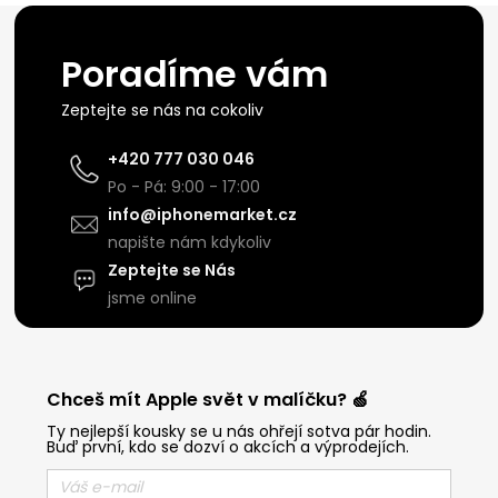
Poradíme vám
Zeptejte se nás na cokoliv
+420 777 030 046
Po - Pá: 9:00 - 17:00
info@iphonemarket.cz
napište nám kdykoliv
Zeptejte se Nás
jsme online
Chceš mít Apple svět v malíčku? 🍏
Ty nejlepší kousky se u nás ohřejí sotva pár hodin.
Buď první, kdo se dozví o akcích a výprodejích.