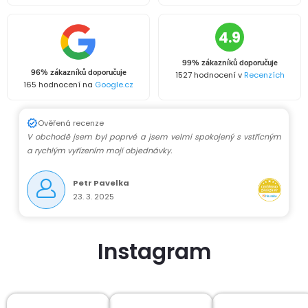
4.9
99% zákazníků doporučuje
96% zákazníků doporučuje
1527 hodnocení v
Recenzích
165 hodnocení na
Google.cz
Ověřená recenze
V obchodě jsem byl poprvé a jsem velmi spokojený s vstřícným
a rychlým vyřízením mojí objednávky.
Petr Pavelka
23. 3. 2025
Instagram