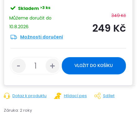
>3 ks
Skladem
349 Kč
249 Kč
10.8.2026
Možnosti doručení
Měrn
cena:
VLOŽIT DO KOŠÍKU
Dotaz k produktu
Hlídací pes
Sdílet
Záruka
:
2 roky