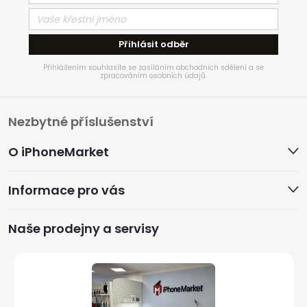
Přihlásit odběr
Přihlášením souhlasíte se zasíláním obchodních sdělení a se
zpracováním osobních údajů.
Z
Nezbytné příslušenství
á
O iPhoneMarket
p
Informace pro vás
a
Naše prodejny a servisy
t
í